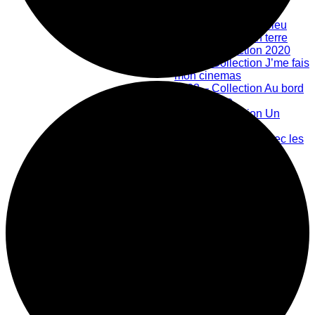
Bibliothèque numérique
2019 – Collection bleu
2020 – Collection terre
2021 – Collection 2020
2022 – Collection J’me fais
mon cinemas
2023 – Collection Au bord
de la rivière
2024 – Collection Un
nouveau monde
Créations en lien avec les
Ateliers Libres
Les Ateliers Libres
Offre scolaire
Grand public
Centre d'action culturelle
Mission
Historique
Membres
Équipe
Prix honorifiques
Boutique La Fouinerie
Répertoire des exposants
Fonctionnement de la boutique