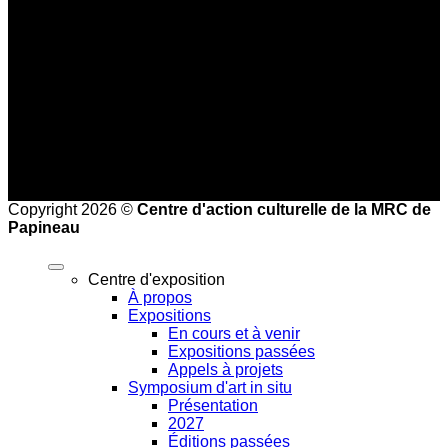
Haute saison (25 juin à la mi-septembre)
Mercredi au vendredi : 9 h à 17 h
Samedi et dimanche : 10 h à 17 h
Heures de bureau :
Mardi au vendredi de 8 h à 16 h
Copyright 2026 ©
Centre d'action culturelle de la MRC de
Papineau
Centre d'exposition
À propos
Expositions
En cours et à venir
Expositions passées
Appels à projets
Symposium d'art in situ
Présentation
2027
Éditions passées