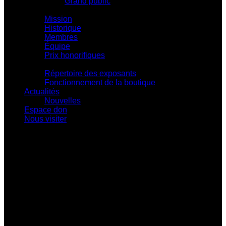
Grand public
Centre d'action culturelle
Mission
Historique
Membres
Équipe
Prix honorifiques
Boutique La Fouinerie
Répertoire des exposants
Fonctionnement de la boutique
Actualités
Nouvelles
Espace don
Nous visiter
Centre d'exposition Napoléon-Bourassa
548 rue Notre-Dame • Montebello (Québec)
J0V 1L0
819 309-0559
info@culturepapineau.org
Heures d'ouverture :
Basse saison (mi-septembre au 24 juin)
Jeudi au dimanche : 10 h à 16 h