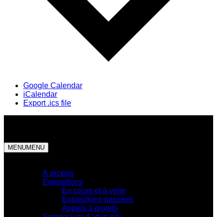
Google Calendar
iCalendar
Export .ics file
MENU
MENU
Centre d'exposition
À propos
Expositions
En cours et à venir
Expositions passées
Appels à projets
Symposium d'art in situ