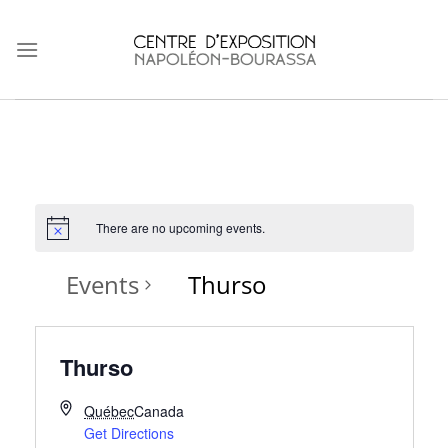
Skip
to
content
There are no upcoming events.
Events
Thurso
Thurso
Québec
Canada
Get Directions