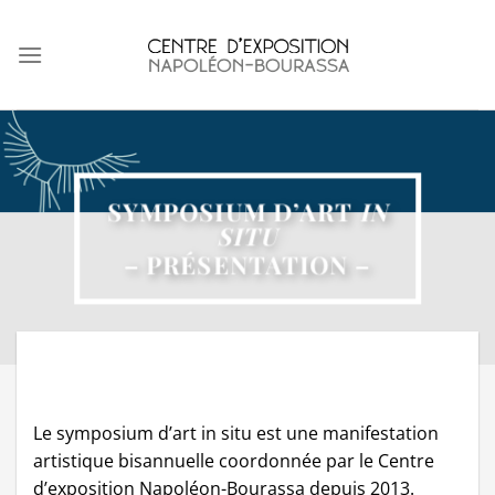
Skip
to
content
SYMPOSIUM D’ART
IN
SITU
– PRÉSENTATION –
Le symposium d’art in situ est une manifestation
artistique bisannuelle coordonnée par le Centre
d’exposition Napoléon-Bourassa depuis 2013.