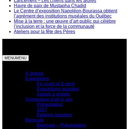
Lancement – Les chiens dans les arbres
Havre de paix de Mustapha Chadid
Le Centre d’exposition Napoléon-Bourassa obtient
l’agrément des institutions muséales du Québec
Mise à la terre : une œuvre d’art public qui célèbre
l’inclusion et la force de la communauté
Ateliers pour la fête des Pères
MENU
MENU
Centre d'exposition
À propos
Expositions
En cours et à venir
Expositions passées
Appels à projets
Symposium d'art in situ
Présentation
2027
Éditions passées
Biennale
Biennale – Présentation