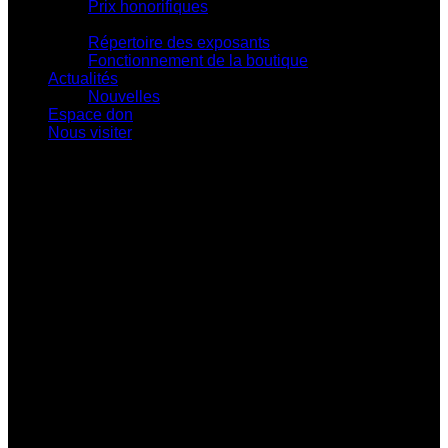
Prix honorifiques
Boutique La Fouinerie
Répertoire des exposants
Fonctionnement de la boutique
Actualités
Nouvelles
Espace don
Nous visiter
Centre d'exposition Napoléon-Bourassa
548 rue Notre-Dame • Montebello (Québec)
J0V 1L0
819 309-0559
info@culturepapineau.org
Heures d'ouverture :
Basse saison (mi-septembre au 24 juin)
Jeudi au dimanche : 10 h à 16 h
Haute saison (25 juin à la mi-septembre)
Mercredi au vendredi : 9 h à 17 h
Samedi et dimanche : 10 h à 17 h
Heures de bureau :
Mardi au vendredi de 8 h à 16 h