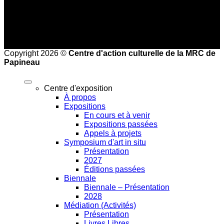
Copyright 2026 ©
Centre d'action culturelle de la MRC de
Papineau
Centre d'exposition
À propos
Expositions
En cours et à venir
Expositions passées
Appels à projets
Symposium d'art in situ
Présentation
2027
Éditions passées
Biennale
Biennale – Présentation
2028
Médiation (Activités)
Présentation
Livres Libres