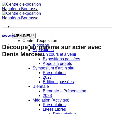
Skip
to
content
MENU
MENU
Nouvelles
Centre d'exposition
À propos
Découpe au plasma sur acier avec
Expositions
Denis Marceau
En cours et à venir
Expositions passées
Appels à projets
Symposium d'art in situ
Présentation
2027
Éditions passées
Biennale
Biennale – Présentation
2028
Médiation (Activités)
Présentation
Livres Libres
Présentation