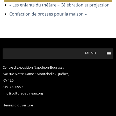
«
Les enfants du théâtre – Célébration et projection
Confection de brosses pour la maison
»
MENU
Centre d'exposition Napoléon-Bourassa
548 rue Notre-Dame • Montebello (Québec)
J0V 1L0
819 309-0559
info@culturepapineau.org
Heures d'ouverture :