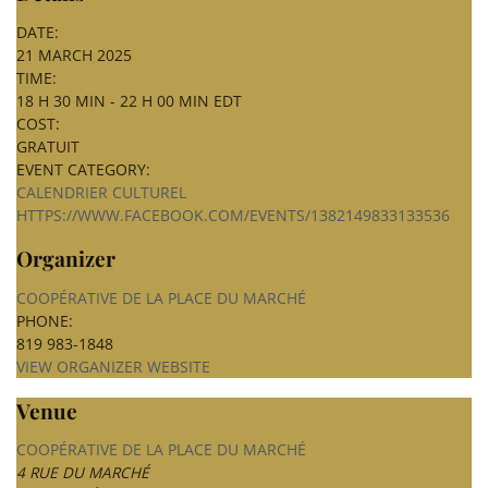
DATE:
21 MARCH 2025
TIME:
18 H 30 MIN - 22 H 00 MIN
EDT
COST:
GRATUIT
EVENT CATEGORY:
CALENDRIER CULTUREL
HTTPS://WWW.FACEBOOK.COM/EVENTS/1382149833133536
Organizer
COOPÉRATIVE DE LA PLACE DU MARCHÉ
PHONE:
819 983-1848
VIEW ORGANIZER WEBSITE
Venue
COOPÉRATIVE DE LA PLACE DU MARCHÉ
4 RUE DU MARCHÉ