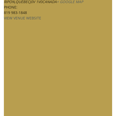
RIPON
,
QUÉBEC
J0V 1V0
CANADA
+ GOOGLE MAP
PHONE:
819 983-1848
VIEW VENUE WEBSITE