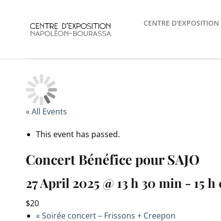
Skip
to
CENTRE D'EXPOSITION
content
« All Events
This event has passed.
Concert Bénéfice pour SAJO
27 April 2025 @ 13 h 30 min
-
15 h
$20
«
Soirée concert – Frissons + Creepon