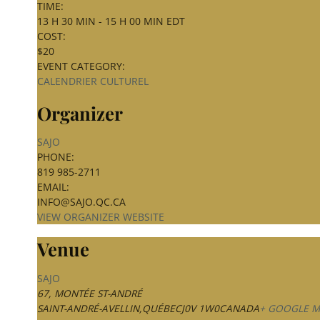
TIME:
13 H 30 MIN - 15 H 00 MIN
EDT
COST:
$20
EVENT CATEGORY:
CALENDRIER CULTUREL
Organizer
SAJO
PHONE:
819 985-2711
EMAIL:
INFO@SAJO.QC.CA
VIEW ORGANIZER WEBSITE
Venue
SAJO
67, MONTÉE ST-ANDRÉ
SAINT-ANDRÉ-AVELLIN
,
QUÉBEC
J0V 1W0
CANADA
+ GOOGLE M