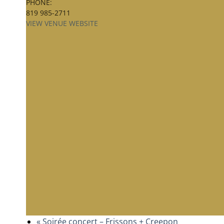
PHONE:
819 985-2711
VIEW VENUE WEBSITE
«
Soirée concert – Frissons + Creepon