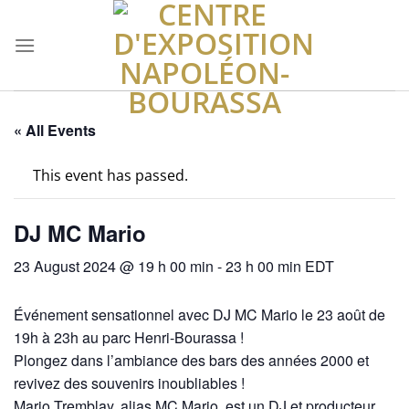
Skip
to
content
« All Events
This event has passed.
DJ MC Mario
23 August 2024 @ 19 h 00 min
-
23 h 00 min
EDT
Événement sensationnel avec DJ MC Mario le 23 août de
19h à 23h au parc Henri-Bourassa !
Plongez dans l’ambiance des bars des années 2000 et
revivez des souvenirs inoubliables !
Mario Tremblay, alias MC Mario, est un DJ et producteur