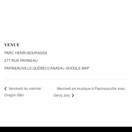
VENUE
PARC HENRI-BOURASSA
277 RUE PAPINEAU
PAPINEAUVILLE
,
QUÉBEC
CANADA
+ GOOGLE MAP
Mercredi en musique à Papineauville avec
Vendredi du marché :
Dragùn Bàn
Gerry Joly