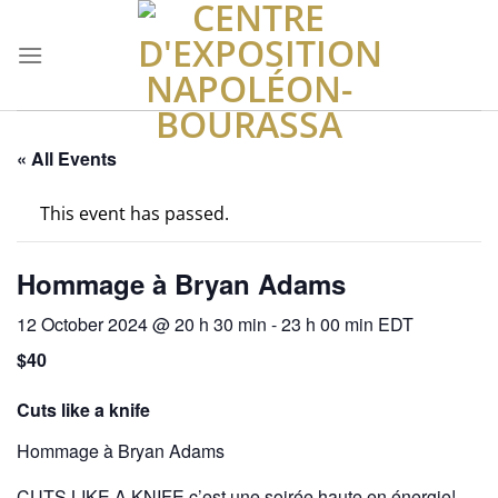
Skip
to
content
« All Events
This event has passed.
Hommage à Bryan Adams
12 October 2024 @ 20 h 30 min
-
23 h 00 min
EDT
$40
Cuts like a knife
Hommage à Bryan Adams
CUTS LIKE A KNIFE c’est une soirée haute en énergie!