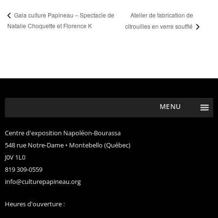
Atelier de fabrication de
Gala culture Papineau – Spectacle de
Natalie Choquette et Florence K
citrouilles en verre soufflé
MENU
Centre d'exposition Napoléon-Bourassa
548 rue Notre-Dame • Montebello (Québec)
J0V 1L0
819 309-0559
info@culturepapineau.org
Heures d'ouverture :