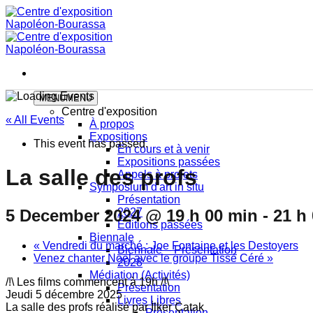
Skip
to
content
MENU
MENU
Centre d'exposition
« All Events
À propos
Expositions
This event has passed.
En cours et à venir
Expositions passées
La salle des profs
Appels à projets
Symposium d'art in situ
Présentation
5 December 2024 @ 19 h 00 min
-
21 h
2027
Éditions passées
Biennale
«
Vendredi du marché : Joe Fontaine et les Destoyers
Biennale – Présentation
Venez chanter Noël avec le groupe Tissé Céré
»
2028
Médiation (Activités)
/!\ Les films commencent à 19h /!\
Présentation
Jeudi 5 décembre 2025
Livres Libres
La salle des profs réalisé par İlker Çatak
Présentation