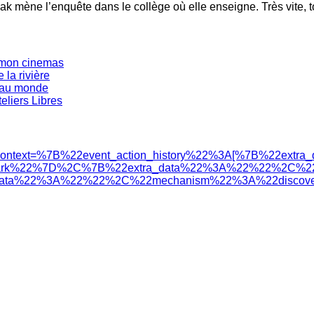
wak mène l’enquête dans le collège où elle enseigne. Très vite, 
s mon cinemas
 la rivière
eau monde
eliers Libres
23?acontext=%7B%22event_action_history%22%3A[%7B%22
mark%22%7D%2C%7B%22extra_data%22%3A%22%22%2C%22m
ta%22%3A%22%22%2C%22mechanism%22%3A%22discover