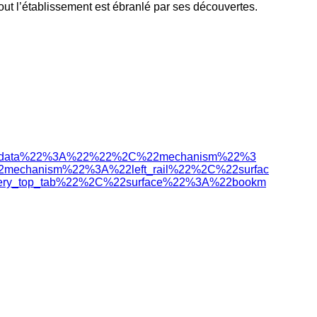
tout l’établissement est ébranlé par ses découvertes.
extra_data%22%3A%22%22%2C%22mechanism%22%3
echanism%22%3A%22left_rail%22%2C%22surfac
y_top_tab%22%2C%22surface%22%3A%22bookm