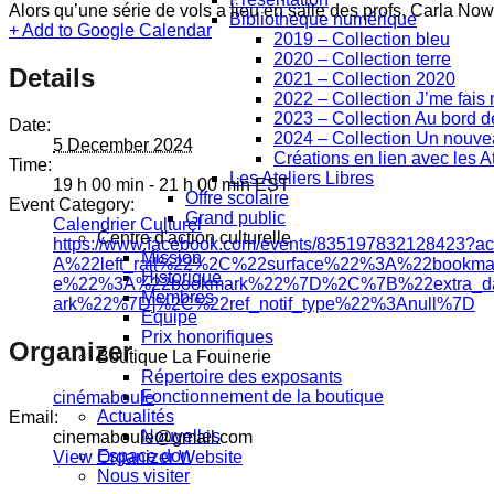
Alors qu’une série de vols a lieu en salle des profs, Carla No
Bibliothèque numérique
+ Add to Google Calendar
2019 – Collection bleu
2020 – Collection terre
Details
2021 – Collection 2020
2022 – Collection J’me fai
2023 – Collection Au bord de
Date:
2024 – Collection Un nouv
5 December 2024
Créations en lien avec les At
Time:
Les Ateliers Libres
19 h 00 min - 21 h 00 min
EST
Offre scolaire
Event Category:
Grand public
Calendrier Culturel
Centre d'action culturelle
https://www.facebook.com/events/8351978321284
Mission
A%22left_rail%22%2C%22surface%22%3A%22book
Historique
e%22%3A%22bookmark%22%7D%2C%7B%22extra_da
Membres
ark%22%7D]%2C%22ref_notif_type%22%3Anull%7D
Équipe
Prix honorifiques
Organizer
Boutique La Fouinerie
Répertoire des exposants
Fonctionnement de la boutique
cinémaboule
Actualités
Email:
Nouvelles
cinemaboule@gmail.com
Espace don
View Organizer Website
Nous visiter