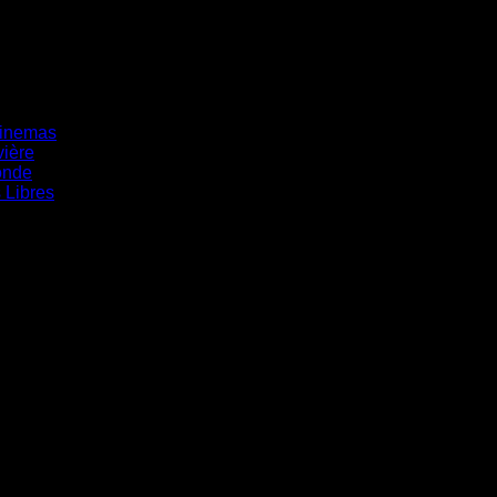
cinemas
vière
onde
s Libres