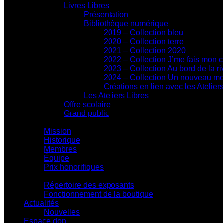
Livres Libres
Présentation
Bibliothèque numérique
2019 – Collection bleu
2020 – Collection terre
2021 – Collection 2020
2022 – Collection J’me fais mon 
2023 – Collection Au bord de la ri
2024 – Collection Un nouveau m
Créations en lien avec les Atelier
Les Ateliers Libres
Offre scolaire
Grand public
Centre d'action culturelle
Mission
Historique
Membres
Équipe
Prix honorifiques
Boutique La Fouinerie
Répertoire des exposants
Fonctionnement de la boutique
Actualités
Nouvelles
Espace don