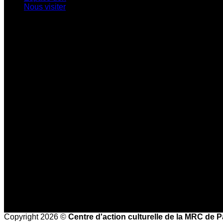
Nous visiter
Centre d'exposition Napoléon-Bourassa
548 rue Notre-Dame • Montebello (Québec)
J0V 1L0
819 309-0559
info@culturepapineau.org
Heures d'ouverture :
Basse saison (mi-septembre au 24 juin)
Jeudi au dimanche : 10 h à 16 h
Haute saison (25 juin à la mi-septembre)
Mercredi au vendredi : 9 h à 17 h
Samedi et dimanche : 10 h à 17 h
Heures de bureau :
Mardi au vendredi de 8 h à 16 h
Copyright 2026 ©
Centre d'action culturelle de la MRC de 