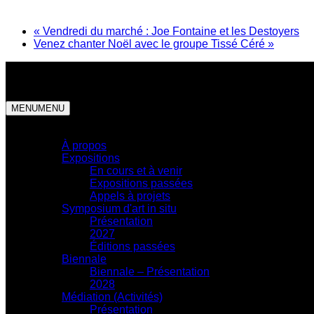
«
Vendredi du marché : Joe Fontaine et les Destoyers
Venez chanter Noël avec le groupe Tissé Céré
»
MENU
MENU
Centre d'exposition
À propos
Expositions
En cours et à venir
Expositions passées
Appels à projets
Symposium d'art in situ
Présentation
2027
Éditions passées
Biennale
Biennale – Présentation
2028
Médiation (Activités)
Présentation