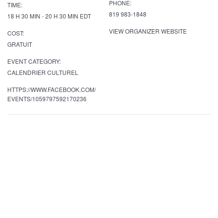
PHONE:
TIME:
819 983-1848
18 H 30 MIN - 20 H 30 MIN
EDT
VIEW ORGANIZER WEBSITE
COST:
GRATUIT
EVENT CATEGORY:
CALENDRIER CULTUREL
HTTPS://WWW.FACEBOOK.COM/
EVENTS/1059797592170236