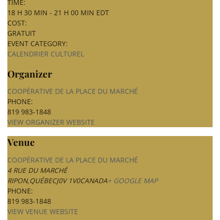
TIME:
18 H 30 MIN - 21 H 00 MIN
EDT
COST:
GRATUIT
EVENT CATEGORY:
CALENDRIER CULTUREL
Organizer
COOPÉRATIVE DE LA PLACE DU MARCHÉ
PHONE:
819 983-1848
VIEW ORGANIZER WEBSITE
Venue
COOPÉRATIVE DE LA PLACE DU MARCHÉ
4 RUE DU MARCHÉ
RIPON
,
QUÉBEC
J0V 1V0
CANADA
+ GOOGLE MAP
PHONE:
819 983-1848
VIEW VENUE WEBSITE