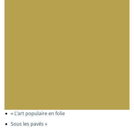
«
L’art populaire en folie
Sous les pavés
»