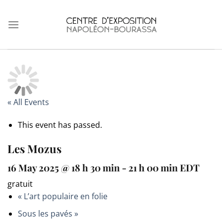
Skip
to
content
« All Events
This event has passed.
Les Mozus
16 May 2025 @ 18 h 30 min
-
21 h 00 min
EDT
gratuit
«
L’art populaire en folie
Sous les pavés
»