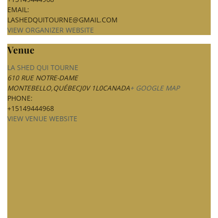
EMAIL:
LASHEDQUITOURNE@GMAIL.COM
VIEW ORGANIZER WEBSITE
Venue
LA SHED QUI TOURNE
610 RUE NOTRE-DAME
MONTEBELLO
,
QUÉBEC
J0V 1L0
CANADA
+ GOOGLE MAP
PHONE:
+15149444968
VIEW VENUE WEBSITE