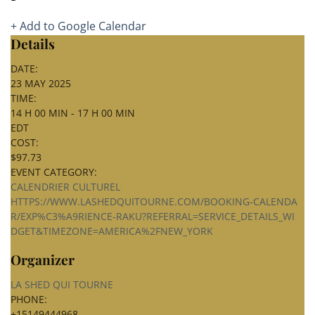
+ Add to Google Calendar
Details
DATE:
23 MAY 2025
TIME:
14 H 00 MIN - 17 H 00 MIN
EDT
COST:
$97.73
EVENT CATEGORY:
CALENDRIER CULTUREL
HTTPS://WWW.LASHEDQUITOURNE.COM/BOOKING-CALENDA
R/EXP%C3%A9RIENCE-RAKU?REFERRAL=SERVICE_DETAILS_WI
DGET&TIMEZONE=AMERICA%2FNEW_YORK
Organizer
LA SHED QUI TOURNE
PHONE:
+15149444968