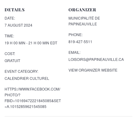
DETAILS
ORGANIZER
DATE:
MUNICIPALITÉ DE
PAPINEAUVILLE
7 AUGUST 2024
PHONE:
TIME:
819-427-5511
19 H 00 MIN - 21 H 00 MIN
EDT
EMAIL:
COST:
LOISOIRS@PAPINEAUVILLE.CA
GRATUIT
VIEW ORGANIZER WEBSITE
EVENT CATEGORY:
CALENDRIER CULTUREL
HTTPS://WWW.FACEBOOK.COM/
PHOTO/?
FBID=10169472221845085&SET
=A.10152859621545085