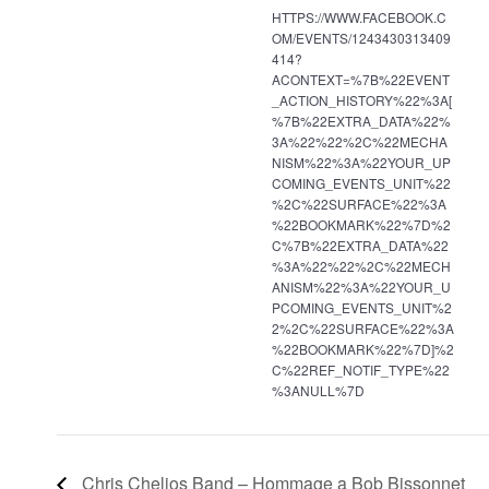
HTTPS://WWW.FACEBOOK.C
OM/EVENTS/1243430313409
414?
ACONTEXT=%7B%22EVENT
_ACTION_HISTORY%22%3A[
%7B%22EXTRA_DATA%22%
3A%22%22%2C%22MECHA
NISM%22%3A%22YOUR_UP
COMING_EVENTS_UNIT%22
%2C%22SURFACE%22%3A
%22BOOKMARK%22%7D%2
C%7B%22EXTRA_DATA%22
%3A%22%22%2C%22MECH
ANISM%22%3A%22YOUR_U
PCOMING_EVENTS_UNIT%2
2%2C%22SURFACE%22%3A
%22BOOKMARK%22%7D]%2
C%22REF_NOTIF_TYPE%22
%3ANULL%7D
Chris Chelios Band – Hommage a Bob Bissonnet