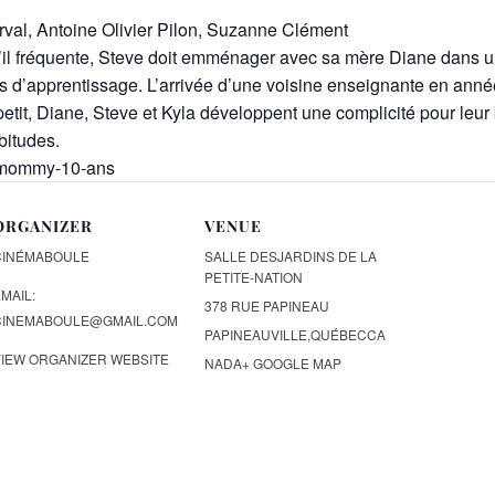
l, Antoine Olivier Pilon, Suzanne Clément
u’il fréquente, Steve doit emménager avec sa mère Diane dans un
es d’apprentissage. L’arrivée d’une voisine enseignante en anné
 à petit, Diane, Steve et Kyla développent une complicité pour le
bitudes.
s/mommy-10-ans
ORGANIZER
VENUE
CINÉMABOULE
SALLE DESJARDINS DE LA
PETITE-NATION
MAIL:
378 RUE PAPINEAU
CINEMABOULE@GMAIL.COM
PAPINEAUVILLE
,
QUÉBEC
CA
VIEW ORGANIZER WEBSITE
NADA
+ GOOGLE MAP