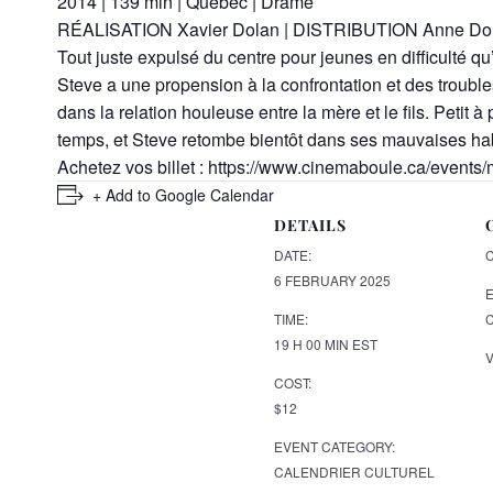
2014 | 139 min | Québec | Drame
RÉALISATION Xavier Dolan | DISTRIBUTION Anne Dorva
Tout juste expulsé du centre pour jeunes en difficulté q
Steve a une propension à la confrontation et des troubl
dans la relation houleuse entre la mère et le fils. Petit
temps, et Steve retombe bientôt dans ses mauvaises ha
Achetez vos billet :
https://www.cinemaboule.ca/event
+ Add to Google Calendar
DETAILS
DATE:
6 FEBRUARY 2025
E
TIME:
19 H 00 MIN
EST
COST:
$12
EVENT CATEGORY:
CALENDRIER CULTUREL