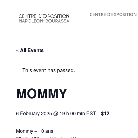
Skip
to
CENTRE D'EXPOSITION
content
« All Events
This event has passed.
MOMMY
6 February 2025 @ 19 h 00 min
EST
$12
Mommy – 10 ans