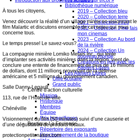
Introduction aux broderies florales sur tricot
»
Bibliothèque numérique
À tous les citoyens,
2019 – Collection bleu
2020 – Collection terre
Venez découvrir la réalité d’un village minier en visionnant le
2021 – Collection 2020
film Malartic et discutons ensemble de cet enjeu qui nous
2022 – Collection J’me fais
concerne tous.
mon cinemas
2023 – Collection Au bord
Le temps presse! Le savez-vous?
de la rivière
2024 – Collection Un
La compagnie minière Lomiko Metals Inc., qui tente
nouveau monde
d’implanter ses activités minières dans la région, vient de
Créations en lien avec les
conclure une entente de financement de plus de 16 millions
Ateliers Libres
de dollars, dont 11 millions provenant de la défense
Les Ateliers Libres
américaine et 5 millions du gouvernement canadien.
Offre scolaire
Grand public
Salle Danny-Legault
Centre d'action culturelle
Mission
113, rue de l’Hôtel-de-ville
Historique
Membres
Chénéville
Équipe
Prix honorifiques
Visionnement du film (50 minutes) suivi d’une causerie et
Boutique La Fouinerie
d’une dégustation de produits locaux.
Répertoire des exposants
Fonctionnement de la boutique
protectionpetitenation.com