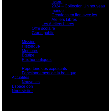
rivière
2024 – Collection Un nouveau
monde
Créations en lien avec les
Ateliers Libres
Les Ateliers Libres
Offre scolaire
Grand public
Centre d'action culturelle
Mission
Historique
Membres
Équipe
Prix honorifiques
Boutique La Fouinerie
Répertoire des exposants
Fonctionnement de la boutique
Actualités
Nouvelles
Espace don
Nous visiter
Centre d'exposition Napoléon-Bourassa
548 rue Notre-Dame • Montebello (Québec)
J0V 1L0