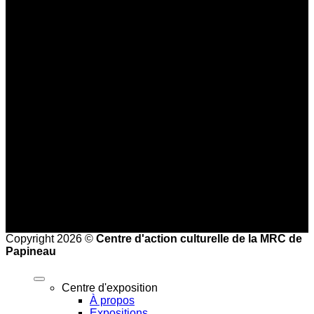
819 309-0559
info@culturepapineau.org
Heures d'ouverture :
Basse saison (mi-septembre au 24 juin)
Jeudi au dimanche : 10 h à 16 h
Haute saison (25 juin à la mi-septembre)
Mercredi au vendredi : 9 h à 17 h
Samedi et dimanche : 10 h à 17 h
Heures de bureau :
Mardi au vendredi de 8 h à 16 h
Copyright 2026 ©
Centre d'action culturelle de la MRC de
Papineau
Centre d'exposition
À propos
Expositions