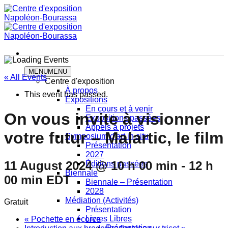
Skip
to
content
MENU
MENU
« All Events
Centre d'exposition
À propos
This event has passed.
Expositions
En cours et à venir
On vous invite à visionner
Expositions passées
Appels à projets
votre futur – Malartic, le film
Symposium d'art in situ
Présentation
2027
11 August 2024 @ 10 h 00 min
-
12 h
Éditions passées
Biennale
00 min
EDT
Biennale – Présentation
2028
Médiation (Activités)
Gratuit
Présentation
Livres Libres
«
Pochette en écorce
Présentation