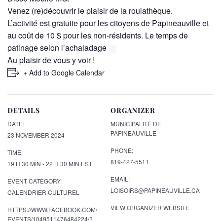
Venez (re)découvrir le plaisir de la roulathèque.
L’activité est gratuite pour les citoyens de Papineauville et
au coût de 10 $ pour les non-résidents. Le temps de
patinage selon l’achaladage
Au plaisir de vous y voir !
+ Add to Google Calendar
DETAILS
ORGANIZER
DATE:
MUNICIPALITÉ DE
PAPINEAUVILLE
23 NOVEMBER 2024
PHONE:
TIME:
819-427-5511
19 H 30 MIN - 22 H 30 MIN
EST
EMAIL:
EVENT CATEGORY:
LOISOIRS@PAPINEAUVILLE.CA
CALENDRIER CULTUREL
VIEW ORGANIZER WEBSITE
HTTPS://WWW.FACEBOOK.COM/
EVENTS/1049511476484224/?