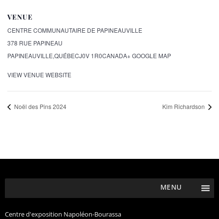
VENUE
CENTRE COMMUNAUTAIRE DE PAPINEAUVILLE
378 RUE PAPINEAU
PAPINEAUVILLE
,
QUÉBEC
J0V 1R0
CANADA
+ GOOGLE MAP
VIEW VENUE WEBSITE
Noël des Pins 2024
Kim Richardson
MENU
Centre d'exposition Napoléon-Bourassa