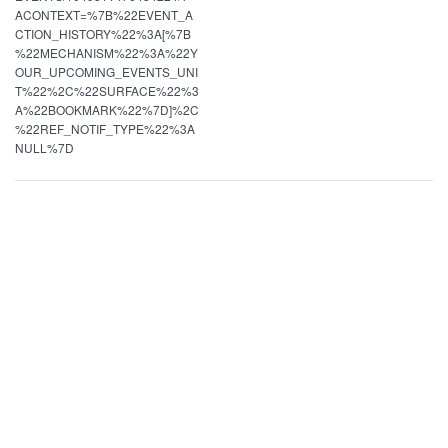
ACONTEXT=%7B%22EVENT_A
CTION_HISTORY%22%3A[%7B
%22MECHANISM%22%3A%22Y
OUR_UPCOMING_EVENTS_UNI
T%22%2C%22SURFACE%22%3
A%22BOOKMARK%22%7D]%2C
%22REF_NOTIF_TYPE%22%3A
NULL%7D