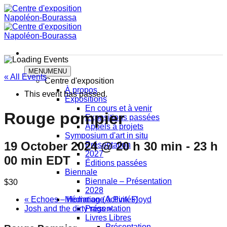
Skip
to
content
MENU
MENU
« All Events
Centre d'exposition
À propos
This event has passed.
Expositions
En cours et à venir
Rouge pompier
Expositions passées
Appels à projets
Symposium d'art in situ
19 October 2024 @ 20 h 30 min
-
23 h
Présentation
2027
00 min
EDT
Éditions passées
Biennale
Biennale – Présentation
$30
2028
«
Echoes – Hommage à Pink Floyd
Médiation (Activités)
Josh and the dirty rags
»
Présentation
Livres Libres
Présentation