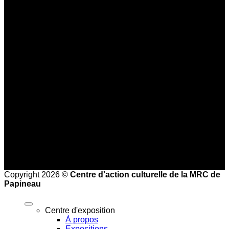
819 309-0559
info@culturepapineau.org
Heures d'ouverture :
Basse saison (mi-septembre au 24 juin)
Jeudi au dimanche : 10 h à 16 h
Haute saison (25 juin à la mi-septembre)
Mercredi au vendredi : 9 h à 17 h
Samedi et dimanche : 10 h à 17 h
Heures de bureau :
Mardi au vendredi de 8 h à 16 h
Copyright 2026 ©
Centre d'action culturelle de la MRC de
Papineau
Centre d'exposition
À propos
Expositions