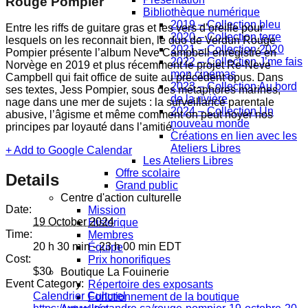
Rouge Pompier
Bibliothèque numérique
2019 – Collection bleu
Entre les riffs de guitare gras et les vers d’oreille pour
2020 – Collection terre
lesquels on les reconnait bien, le duo de Verdun Rouge
2021 – Collection 2020
Pompier présente l’album Neve Campbell enregistré en
2022 – Collection J’me fais
Norvège en 2019 et plus récemment le projet Re-Neve
mon cinemas
Campbell qui fait office de suite au précédent opus. Dans
2023 – Collection Au bord
ses textes, Jess Pompier, sous des métaphores marines,
de la rivière
nage dans une mer de sujets : la surveillance parentale
2024 – Collection Un
abusive, l’âgisme et même comment on peut noyer nos
nouveau monde
principes par loyauté dans l’amitié.
Créations en lien avec les
Ateliers Libres
+ Add to Google Calendar
Les Ateliers Libres
Offre scolaire
Details
Grand public
Centre d'action culturelle
Date:
Mission
19 October 2024
Historique
Time:
Membres
20 h 30 min - 23 h 00 min
EDT
Équipe
Cost:
Prix honorifiques
$30
Boutique La Fouinerie
Event Category:
Répertoire des exposants
Calendrier Culturel
Fonctionnement de la boutique