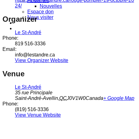
https://www.lestandre.ca/rouge-pompier-19-octobre-20
Actualités
24/
Nouvelles
Espace don
Nous visiter
Organizer
Le St-André
Phone:
819 516-3336
Email:
info@lestandre.ca
View Organizer Website
Venue
Le St-André
35 rue Principale
Saint-André-Avellin
,
QC
J0V1W0
Canada
+ Google Map
Phone:
(819) 516-3336
View Venue Website