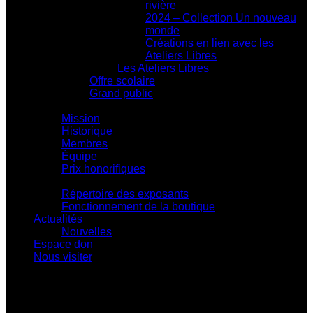
rivière
2024 – Collection Un nouveau
monde
Créations en lien avec les
Ateliers Libres
Les Ateliers Libres
Offre scolaire
Grand public
Centre d'action culturelle
Mission
Historique
Membres
Équipe
Prix honorifiques
Boutique La Fouinerie
Répertoire des exposants
Fonctionnement de la boutique
Actualités
Nouvelles
Espace don
Nous visiter
Centre d'exposition Napoléon-Bourassa
548 rue Notre-Dame • Montebello (Québec)
J0V 1L0