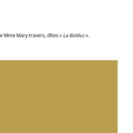
de Mme Mary travers, dîtes «
La Bolduc
».