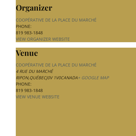
Organizer
COOPÉRATIVE DE LA PLACE DU MARCHÉ
PHONE:
819 983-1848
VIEW ORGANIZER WEBSITE
Venue
COOPÉRATIVE DE LA PLACE DU MARCHÉ
4 RUE DU MARCHÉ
RIPON
,
QUÉBEC
J0V 1V0
CANADA
+ GOOGLE MAP
PHONE:
819 983-1848
VIEW VENUE WEBSITE