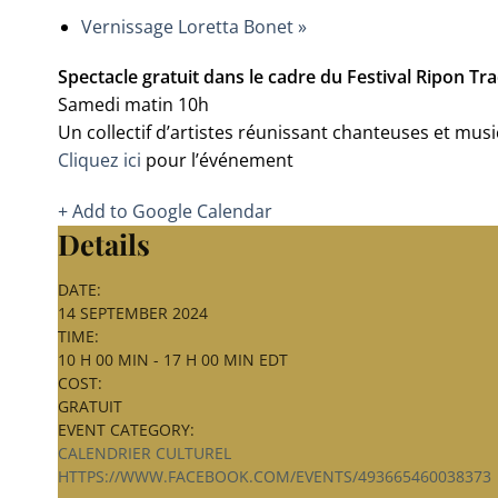
Vernissage Loretta Bonet
»
Spectacle gratuit dans le cadre du Festival Ripon Tra
Samedi matin 10h
Un collectif d’artistes réunissant chanteuses et mus
Cliquez ici
pour l’événement
+ Add to Google Calendar
Details
DATE:
14 SEPTEMBER 2024
TIME:
10 H 00 MIN - 17 H 00 MIN
EDT
COST:
GRATUIT
EVENT CATEGORY:
CALENDRIER CULTUREL
HTTPS://WWW.FACEBOOK.COM/EVENTS/493665460038373