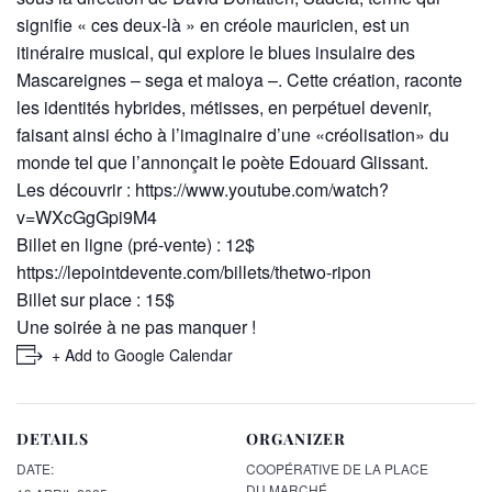
signifie « ces deux-là » en créole mauricien, est un
itinéraire musical, qui explore le blues insulaire des
Mascareignes – sega et maloya –. Cette création, raconte
les identités hybrides, métisses, en perpétuel devenir,
faisant ainsi écho à l’imaginaire d’une «créolisation» du
monde tel que l’annonçait le poète Edouard Glissant.
Les découvrir :
https://www.youtube.com/watch?
v=WXcGgGpi9M4
Billet en ligne (pré-vente) : 12$
https://lepointdevente.com/billets/thetwo-ripon
Billet sur place : 15$
Une soirée à ne pas manquer !
+ Add to Google Calendar
DETAILS
ORGANIZER
DATE:
COOPÉRATIVE DE LA PLACE
DU MARCHÉ