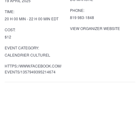
19 APRIL 2025
PHONE:
TIME:
819 983-1848
20 H 00 MIN - 22 H 00 MIN
EDT
VIEW ORGANIZER WEBSITE
COST:
$12
EVENT CATEGORY:
CALENDRIER CULTUREL
HTTPS://WWW.FACEBOOK.COM/
EVENTS/1357949395214674