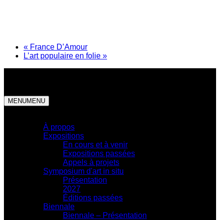
«
France D’Amour
L’art populaire en folie
»
MENU
MENU
Centre d'exposition
À propos
Expositions
En cours et à venir
Expositions passées
Appels à projets
Symposium d'art in situ
Présentation
2027
Éditions passées
Biennale
Biennale – Présentation