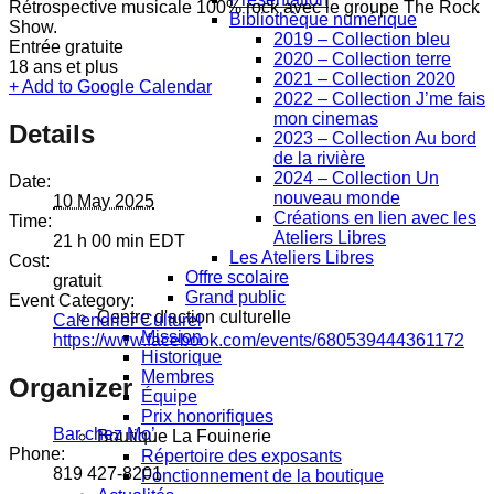
Rétrospective musicale 100% rock avec le groupe The Rock
Bibliothèque numérique
Show.
2019 – Collection bleu
Entrée gratuite
2020 – Collection terre
18 ans et plus
2021 – Collection 2020
+ Add to Google Calendar
2022 – Collection J’me fais
mon cinemas
Details
2023 – Collection Au bord
de la rivière
2024 – Collection Un
Date:
nouveau monde
10 May 2025
Créations en lien avec les
Time:
Ateliers Libres
21 h 00 min
EDT
Les Ateliers Libres
Cost:
Offre scolaire
gratuit
Grand public
Event Category:
Centre d'action culturelle
Calendrier Culturel
Mission
https://www.facebook.com/events/680539444361172
Historique
Membres
Organizer
Équipe
Prix honorifiques
Bar chez Mo’
Boutique La Fouinerie
Phone:
Répertoire des exposants
819 427-8201
Fonctionnement de la boutique