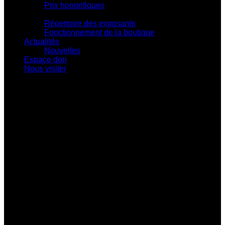
Prix honorifiques
Boutique La Fouinerie
Répertoire des exposants
Fonctionnement de la boutique
Actualités
Nouvelles
Espace don
Nous visiter
Centre d'exposition Napoléon-Bourassa
548 rue Notre-Dame • Montebello (Québec)
J0V 1L0
819 309-0559
info@culturepapineau.org
Heures d'ouverture :
Basse saison (mi-septembre au 24 juin)
Jeudi au dimanche : 10 h à 16 h
Haute saison (25 juin à la mi-septembre)
Mercredi au vendredi : 9 h à 17 h
Samedi et dimanche : 10 h à 17 h
Heures de bureau :