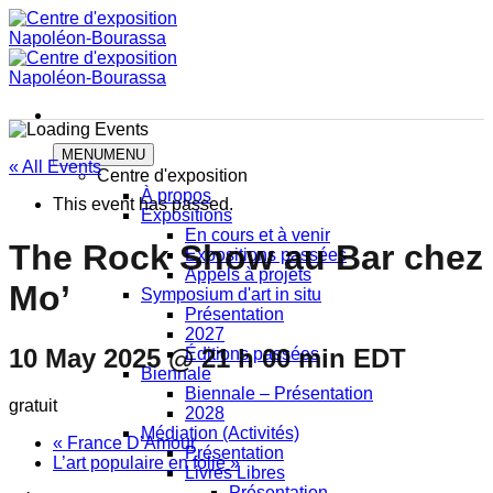
Skip
to
content
MENU
MENU
« All Events
Centre d'exposition
À propos
This event has passed.
Expositions
En cours et à venir
The Rock Show au Bar chez
Expositions passées
Appels à projets
Mo’
Symposium d'art in situ
Présentation
2027
10 May 2025 @ 21 h 00 min
EDT
Éditions passées
Biennale
Biennale – Présentation
gratuit
2028
Médiation (Activités)
«
France D’Amour
Présentation
L’art populaire en folie
»
Livres Libres
Présentation