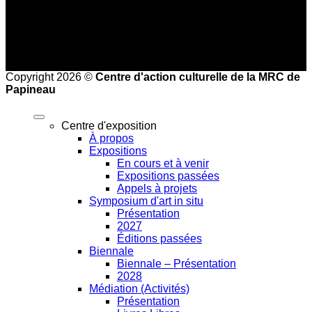
Mardi au vendredi de 8 h à 16 h
Copyright 2026 ©
Centre d'action culturelle de la MRC de
Papineau
Centre d'exposition
À propos
Expositions
En cours et à venir
Expositions passées
Appels à projets
Symposium d'art in situ
Présentation
2027
Éditions passées
Biennale
Biennale – Présentation
2028
Médiation (Activités)
Présentation