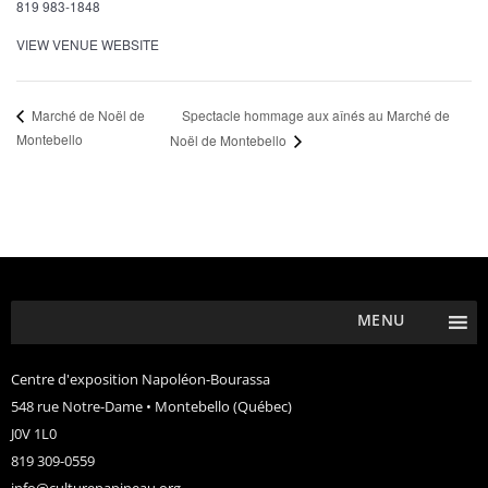
819 983-1848
VIEW VENUE WEBSITE
Spectacle hommage aux aînés au Marché de
Marché de Noël de
Montebello
Noël de Montebello
MENU
Centre d'exposition Napoléon-Bourassa
548 rue Notre-Dame • Montebello (Québec)
J0V 1L0
819 309-0559