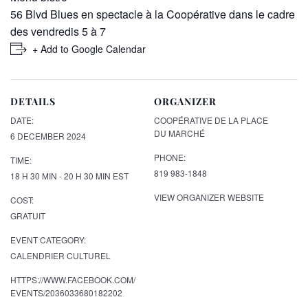
56 Blvd Blues en spectacle à la Coopérative dans le cadre
des vendredis 5 à 7
+ Add to Google Calendar
DETAILS
ORGANIZER
DATE:
COOPÉRATIVE DE LA PLACE
DU MARCHÉ
6 DECEMBER 2024
PHONE:
TIME:
819 983-1848
18 H 30 MIN - 20 H 30 MIN
EST
VIEW ORGANIZER WEBSITE
COST:
GRATUIT
EVENT CATEGORY:
CALENDRIER CULTUREL
HTTPS://WWW.FACEBOOK.COM/
EVENTS/2036033680182202