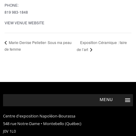
PHONE:
819 983-1848
VIEW VENUE WEBSITE
Exposition Céramique : faire
Marie-Denise Pelletier- Sous ma peau
de femme
de l’art
MENU
Centre d'exposition Napoléon-Bourassa
548 rue Notre-Dame • Montebello (Québec)
J0V 1L0