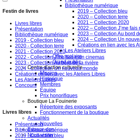
Bibliothèque numérique
2019 – Collection bleu
Festin de livres
2020 – Collection terre
2021 – Collection 2020
Livres libres
2022 – Collection J’me fai
Présentation
2023 – Collection Au bord de
Bibliothèque numérique
2024 – Collection Un nouv
2019 - Collection bleu
Créations en lien avec les At
2020 - Collection terre
Les Ateliers Libres
2021 - Collection 2020
Offre scolaire
2022 - Collection J'me fais mon cinemas
Grand public
2023 - Collection Au bord de la rivière
Centre d'action culturelle
2024 - Collection Un nouveau monde
Mission
Créations en lien avec les Ateliers Libres
Historique
Les Ateliers Libres
Membres
Concours
Équipe
Prix honorifiques
Boutique La Fouinerie
Répertoire des exposants
Livres libres
Fonctionnement de la boutique
Actualités
Nouvelles
Présentation
Espace don
Bibliothèque numérique
Nous visiter
2019 - Collection bleu