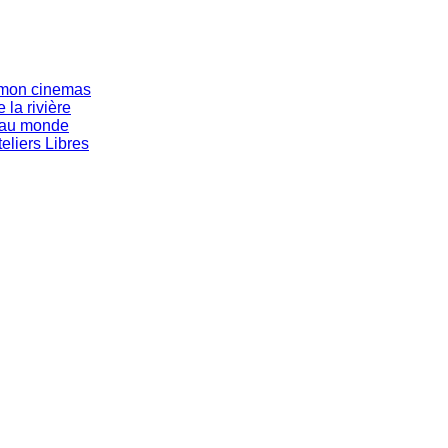
s mon cinemas
 la rivière
eau monde
eliers Libres