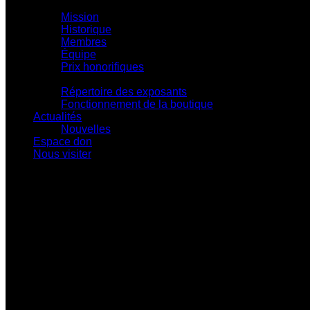
Centre d'action culturelle
Mission
Historique
Membres
Équipe
Prix honorifiques
Boutique La Fouinerie
Répertoire des exposants
Fonctionnement de la boutique
Actualités
Nouvelles
Espace don
Nous visiter
Centre d'exposition Napoléon-Bourassa
548 rue Notre-Dame • Montebello (Québec)
J0V 1L0
819 309-0559
info@culturepapineau.org
Heures d'ouverture :
Basse saison (mi-septembre au 24 juin)
Jeudi au dimanche : 10 h à 16 h