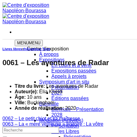
Skip
to
content
MENU
MENU
Centre d'exposition
Livres libres thématique Terre
À propos
Expositions
0061 – Les aventures de Radar
En cours et à venir
Expositions passées
Appels à projets
Symposium d'art in situ
Titre du livre:
Les aventures de Radar
Présentation
Auteur(e):
Élia Khélifi
2027
Âge:
10 ans
Éditions passées
Ville:
Buckingham
Biennale
Année de réalisation:
2020
Biennale – Présentation
2028
0062 – Le petit chiot et sa maîtresse
Médiation (Activités)
0063 – La « mère veilleuse » histoire : La vôtre
Présentation
Livres Libres
Présentation