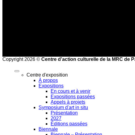
Haute saison (25 juin à la mi-septembre)
Mercredi au vendredi : 9 h à 17 h
Samedi et dimanche : 10 h à 17 h
Heures de bureau :
Mardi au vendredi de 8 h à 16 h
Copyright 2026 ©
Centre d'action culturelle de la MRC de 
Centre d'exposition
À propos
Expositions
En cours et à venir
Expositions passées
Appels à projets
Symposium d'art in situ
Présentation
2027
Éditions passées
Biennale
Biennale – Présentation