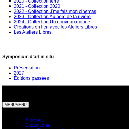
2020 - Collection terre
2021 - Collection 2020
2022 - Collection J'me fais mon cinemas
2023 - Collection Au bord de la rivière
2024 - Collection Un nouveau monde
Créations en lien avec les Ateliers Libres
Les Ateliers Libres
Symposium d’art in situ
Présentation
2027
Éditions passées
MENU
MENU
Centre d'exposition
À propos
Expositions