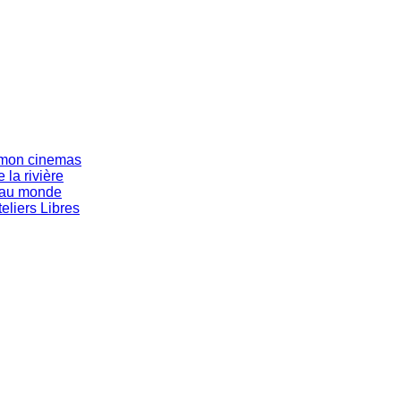
s mon cinemas
 la rivière
eau monde
eliers Libres