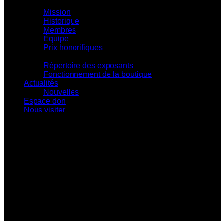
Centre d'action culturelle
Mission
Historique
Membres
Équipe
Prix honorifiques
Boutique La Fouinerie
Répertoire des exposants
Fonctionnement de la boutique
Actualités
Nouvelles
Espace don
Nous visiter
Centre d'exposition Napoléon-Bourassa
548 rue Notre-Dame • Montebello (Québec)
J0V 1L0
819 309-0559
info@culturepapineau.org
Heures d'ouverture :
Basse saison (mi-septembre au 24 juin)
Jeudi au dimanche : 10 h à 16 h