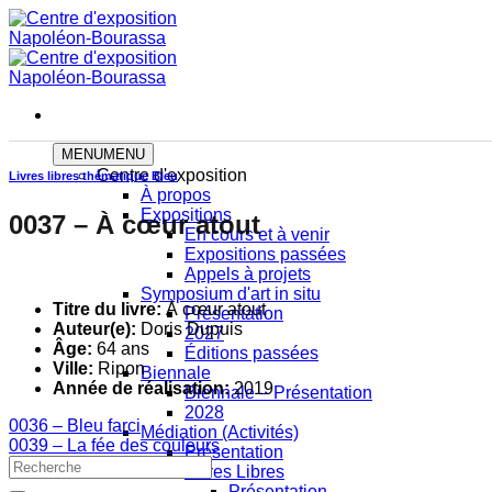
Skip
to
content
MENU
MENU
Centre d'exposition
Livres libres thématique Bleu
À propos
Expositions
0037 – À cœur atout
En cours et à venir
Expositions passées
Appels à projets
Symposium d'art in situ
Titre du livre:
À cœur atout
Présentation
Auteur(e):
Doris Dupuis
2027
Âge:
64 ans
Éditions passées
Ville:
Ripon
Biennale
Année de réalisation:
2019
Biennale – Présentation
2028
0036 – Bleu farci
Médiation (Activités)
0039 – La fée des couleurs
Présentation
Livres Libres
Présentation