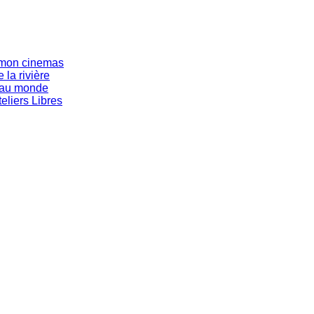
s mon cinemas
 la rivière
eau monde
eliers Libres