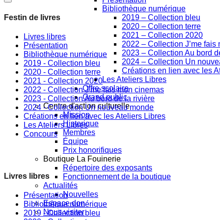
Bibliothèque numérique
2019 – Collection bleu
Festin de livres
2020 – Collection terre
2021 – Collection 2020
Livres libres
2022 – Collection J’me fai
Présentation
2023 – Collection Au bord de
Bibliothèque numérique
2024 – Collection Un nouv
2019 - Collection bleu
Créations en lien avec les At
2020 - Collection terre
Les Ateliers Libres
2021 - Collection 2020
Offre scolaire
2022 - Collection J'me fais mon cinemas
Grand public
2023 - Collection Au bord de la rivière
Centre d'action culturelle
2024 - Collection Un nouveau monde
Mission
Créations en lien avec les Ateliers Libres
Historique
Les Ateliers Libres
Membres
Concours
Équipe
Prix honorifiques
Boutique La Fouinerie
Répertoire des exposants
Livres libres
Fonctionnement de la boutique
Actualités
Nouvelles
Présentation
Espace don
Bibliothèque numérique
Nous visiter
2019 - Collection bleu