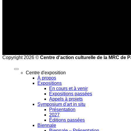
Haute saison (25 juin à la mi-septembre)
Mercredi au vendredi : 9 h à 17 h
Samedi et dimanche : 10 h à 17 h
Heures de bureau :
Mardi au vendredi de 8 h à 16 h
Copyright 2026 ©
Centre d'action culturelle de la MRC de 
Centre d'exposition
À propos
Expositions
En cours et à venir
Expositions passées
Appels à projets
Symposium d'art in situ
Présentation
2027
Éditions passées
Biennale
Biennale – Présentation