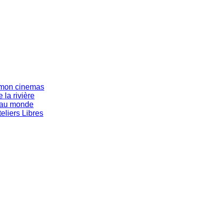
s mon cinemas
 la rivière
eau monde
eliers Libres