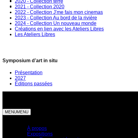
2020 - Collection terre
2021 - Collection 2020
2022 - Collection J'me fais mon cinemas
2023 - Collection Au bord de la rivière
2024 - Collection Un nouveau monde
Créations en lien avec les Ateliers Libres
Les Ateliers Libres
Symposium d’art in situ
Présentation
2027
Éditions passées
MENU
MENU
Centre d'exposition
À propos
Expositions