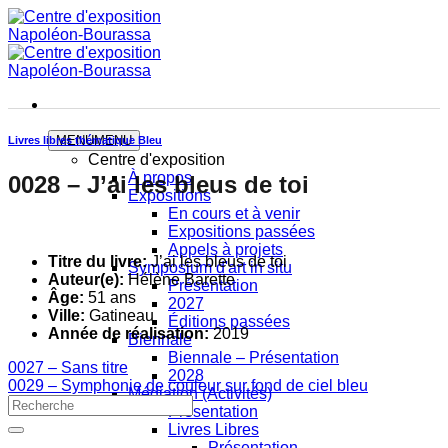
Skip
to
content
MENU
MENU
Livres libres thématique Bleu
Centre d'exposition
À propos
0028 – J’ai les bleus de toi
Expositions
En cours et à venir
Expositions passées
Appels à projets
Titre du livre:
J’ai les bleus de toi
Symposium d'art in situ
Auteur(e):
Hélène Barette
Présentation
Âge:
51 ans
2027
Ville:
Gatineau
Éditions passées
Année de réalisation:
2019
Biennale
Biennale – Présentation
0027 – Sans titre
2028
0029 – Symphonie de couleur sur fond de ciel bleu
Médiation (Activités)
Présentation
Livres Libres
Présentation