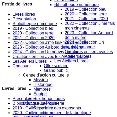
Festin de livres
Bibliothèque numérique
2019 – Collection bleu
2020 – Collection terre
Livres libres
2021 – Collection 2020
Présentation
2022 – Collection J’me fais
Bibliothèque numérique
mon cinemas
2019 - Collection bleu
2023 – Collection Au bord
2020 - Collection terre
de la rivière
2021 - Collection 2020
2024 – Collection Un
2022 - Collection J'me fais mon cinemas
nouveau monde
2023 - Collection Au bord de la rivière
Créations en lien avec les
2024 - Collection Un nouveau monde
Ateliers Libres
Créations en lien avec les Ateliers Libres
Les Ateliers Libres
Les Ateliers Libres
Offre scolaire
Concours
Grand public
Centre d'action culturelle
Mission
Historique
Livres libres
Membres
Équipe
Présentation
Prix honorifiques
Bibliothèque numérique
Boutique La Fouinerie
2019 - Collection bleu
Répertoire des exposants
2020 - Collection terre
Fonctionnement de la boutique