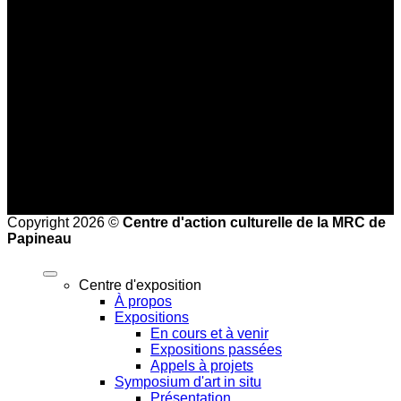
Basse saison (mi-septembre au 24 juin)
Jeudi au dimanche : 10 h à 16 h
Haute saison (25 juin à la mi-septembre)
Mercredi au vendredi : 9 h à 17 h
Samedi et dimanche : 10 h à 17 h
Heures de bureau :
Mardi au vendredi de 8 h à 16 h
Copyright 2026 ©
Centre d'action culturelle de la MRC de
Papineau
Centre d'exposition
À propos
Expositions
En cours et à venir
Expositions passées
Appels à projets
Symposium d'art in situ
Présentation