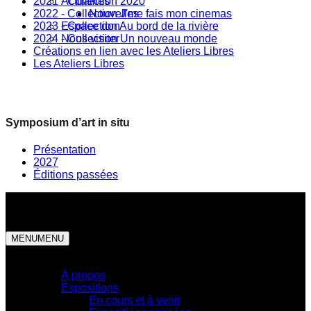
2021 - Collection 2020
Actualités
2022 - Collection J'me fais mon cinemas
Nouvelles
2023 - Collection Au bord de la rivière
Espace don
2024 - Collection Un nouveau monde
Nous visiter
Créations en lien avec les Ateliers Libres
Les Ateliers Libres
Symposium d’art in situ
Présentation
2027
Éditions passées
MENU
MENU
Centre d'exposition
À propos
Expositions
En cours et à venir