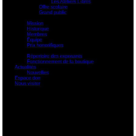
Les Ateliers Libres
Offre scolaire
Grand public
Centre d'action culturelle
Mission
Historique
Membres
Équipe
Prix honorifiques
Boutique La Fouinerie
Répertoire des exposants
Fonctionnement de la boutique
Actualités
Nouvelles
Espace don
Nous visiter
Centre d'exposition Napoléon-Bourassa
548 rue Notre-Dame • Montebello (Québec)
J0V 1L0
819 309-0559
info@culturepapineau.org
Heures d'ouverture :