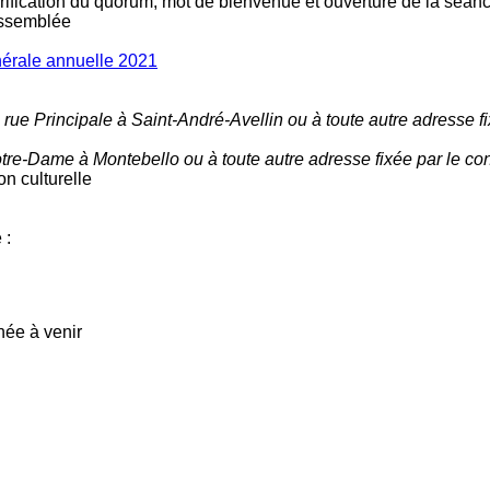
vérification du quorum, mot de bienvenue et ouverture de la séan
’assemblée
nérale annuelle 2021
, rue Principale à Saint-André-Avellin ou à toute autre adresse fi
otre-Dame à Montebello ou à toute autre adresse fixée par le con
n culturelle
 :
née à venir