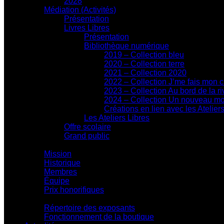
2028
Médiation (Activités)
Présentation
Livres Libres
Présentation
Bibliothèque numérique
2019 – Collection bleu
2020 – Collection terre
2021 – Collection 2020
2022 – Collection J’me fais mon 
2023 – Collection Au bord de la ri
2024 – Collection Un nouveau m
Créations en lien avec les Atelier
Les Ateliers Libres
Offre scolaire
Grand public
Centre d'action culturelle
Mission
Historique
Membres
Équipe
Prix honorifiques
Boutique La Fouinerie
Répertoire des exposants
Fonctionnement de la boutique