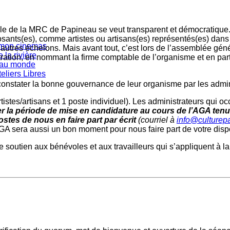
relle de la MRC de Papineau se veut transparent et démocratique.
ants(es), comme artistes ou artisans(es) représentés(es) dans 
s mon cinemas
’autres échelons. Mais avant tout, c’est lors de l’assemblée g
 la rivière
ration, en nommant la firme comptable de l’organisme et en partic
eau monde
eliers Libres
onstater la bonne gouvernance de leur organisme par les admini
tistes/artisans et 1 poste individuel). Les administrateurs qui o
iter la période de mise en candidature au cours de l’AGA t
stes de nous en faire part par écrit
(courriel à
info@culturep
GA sera aussi un bon moment pour nous faire part de votre dispo
e soutien aux bénévoles et aux travailleurs qui s’appliquent à la