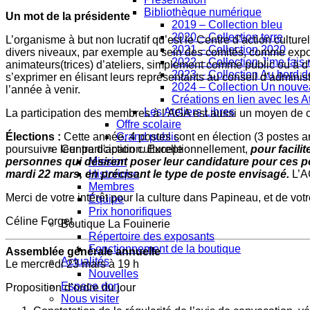
Bibliothèque numérique
Un mot de la présidente
2019 – Collection bleu
2020 – Collection terre
L’organisme à but non lucratif qu’est le Centre d’action cultu
2021 – Collection 2020
divers niveaux, par exemple au sein des comités, comme expos
2022 – Collection J’me fai
animateurs(trices) d’ateliers, simplement comme public ou à d
2023 – Collection Au bord de
s’exprimer en élisant leurs représentants au conseil d’administ
2024 – Collection Un nouv
l’année à venir.
Créations en lien avec les At
Les Ateliers Libres
La participation des membres à l’AGA est aussi un moyen de c
Offre scolaire
Élections :
Cette année, 4 postes sont en élection (3 postes ar
Grand public
poursuivre leur participation. Exceptionnellement,
pour facil
Centre d'action culturelle
personnes qui désirent poser leur candidature pour ces po
Mission
mardi 22 mars, en précisant le type de poste envisagé.
L’A
Historique
Membres
Merci de votre intérêt pour la culture dans Papineau, et de votr
Équipe
Prix honorifiques
Céline Forget
Boutique La Fouinerie
Répertoire des exposants
Fonctionnement de la boutique
Assemblée générale annuelle
Actualités
Le mercredi 23 mars à 19 h
Nouvelles
Espace don
Proposition d’ordre du jour
Nous visiter