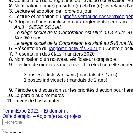
Constatation de la régularité de l’avis de convocation, 
Nomination d’un(e) président(e) et d’un(e) secrétaire d
Lecture et adoption de l’ordre du jour
Lecture et adoption du
procès-verbal de l’assemblée gé
Adoption d’une modification aux règlements généraux
Art.3
SIÈGE SOCIAL
Le siège social de la Corporation est situé au 3, suite 20
Modifié pour :
Le siège social de la Corporation est situé au 548 rue N
Présentation du
rapport d’activités 2021
du Centre d’actio
Présentation des états financiers 2020
Nomination d’un nouveau vérificateur comptable
Élection de membres du conseil. En élection cette année
3 postes artistes/artisans (mandats de 2 ans)
1 postes individuels (mandats de 2 ans)
Période de discussion sur les priorités d’action pour l’an
La parole aux membres
Levée de l’assemblée
FemmExpo 2022 – Et demain…
Offre d’emploi – Adjoint(e) aux projets