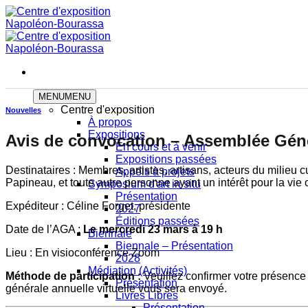
Skip
to
content
MENU
MENU
Centre d'exposition
Nouvelles
À propos
Expositions
Avis de convocation – Assemblée Géné
En cours et à venir
Expositions passées
Destinataires : Membres, artistes, artisans, acteurs du milie
Appels à projets
Papineau, et toute autre personne ayant un intérêt pour la vie
Symposium d'art in situ
Présentation
Expéditeur : Céline Forget, présidente
2027
Éditions passées
Date de l’AGA :
Le mercredi 23 mars à 19 h
Biennale
Biennale – Présentation
Lieu : En visioconférence Zoom
2028
Médiation (Activités)
Méthode de participation :
Veuillez confirmer votre présence 
Présentation
générale annuelle virtuelle vous sera envoyé.
Livres Libres
Présentation