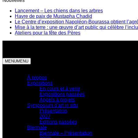
Nouvelles
Lancement – Les chiens dans les arbres
Havre de paix de Mustapha Chadid
Le Centre d’exposition Napoléon-Bourassa obtient l’agr
Mise à la terre : une œuvre d’art public qui célèbre l’inc
Ateliers pour la fête des Pères
MENU
MENU
Centre d'exposition
À propos
Expositions
En cours et à venir
Expositions passées
Appels à projets
Symposium d'art in situ
Présentation
2027
Éditions passées
Biennale
Biennale – Présentation