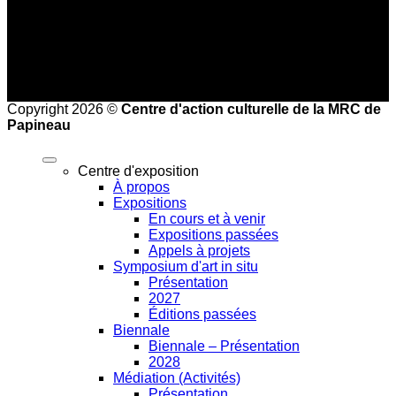
Mardi au vendredi de 8 h à 16 h
Copyright 2026 ©
Centre d'action culturelle de la MRC de
Papineau
Centre d'exposition
À propos
Expositions
En cours et à venir
Expositions passées
Appels à projets
Symposium d'art in situ
Présentation
2027
Éditions passées
Biennale
Biennale – Présentation
2028
Médiation (Activités)
Présentation