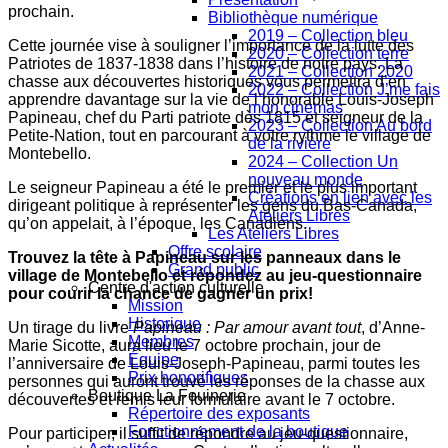
prochain.
Bibliothèque numérique
2019 – Collection bleu
Cette journée vise à souligner l’importance de la lutte des
2020 – Collection terre
Patriotes de 1837-1838 dans l’histoire de notre pays. La
2021 – Collection 2020
chasse aux découvertes historiques vous permettra d’en
2022 – Collection J’me fais
apprendre davantage sur la vie de l’honorable Louis-Joseph
mon cinemas
Papineau, chef du Parti patriote dès 1815 et seigneur de la
2023 – Collection Au bord
Petite-Nation, tout en parcourant à votre rythme le village de
de la rivière
Montebello.
2024 – Collection Un
nouveau monde
Le seigneur Papineau a été le premier et le plus important
Créations en lien avec les
dirigeant politique à représenter les gens du Bas-Canada,
Ateliers Libres
qu’on appelait, à l’époque, les Canadiens.
Les Ateliers Libres
Offre scolaire
Trouvez la tête à Papineau sur les panneaux dans le
Grand public
village de Montebello et répondez au jeu-questionnaire
Centre d'action culturelle
pour courir la chance de gagner un prix!
Mission
Historique
Un tirage du livre
Papineau : Par amour avant tout
, d’Anne-
Membres
Marie Sicotte, aura lieu le 7 octobre prochain, jour de
Équipe
l’anniversaire de Louis-Joseph-Papineau, parmi toutes les
Prix honorifiques
personnes qui auront trouvé les réponses de la chasse aux
Boutique La Fouinerie
découvertes et remis leur formulaire avant le 7 octobre.
Répertoire des exposants
Fonctionnement de la boutique
Pour participer, il suffit de répondre au jeu-questionnaire,