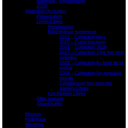
Biennale – Présentation
2028
Médiation (Activités)
Présentation
Livres Libres
Présentation
Bibliothèque numérique
2019 – Collection bleu
2020 – Collection terre
2021 – Collection 2020
2022 – Collection J’me fais mon
cinemas
2023 – Collection Au bord de la
rivière
2024 – Collection Un nouveau
monde
Créations en lien avec les
Ateliers Libres
Les Ateliers Libres
Offre scolaire
Grand public
Centre d'action culturelle
Mission
Historique
Membres