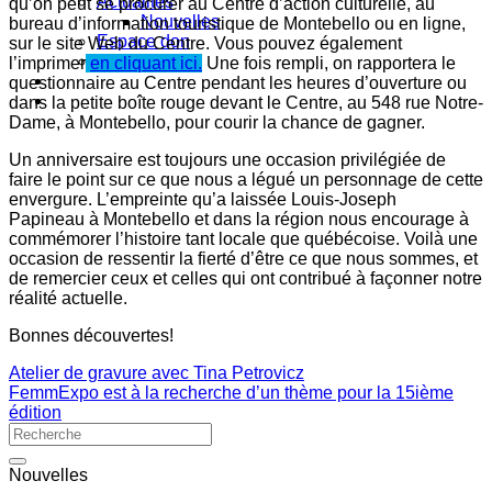
Actualités
qu’on peut se procurer au Centre d’action culturelle, au
Nouvelles
bureau d’information touristique de Montebello ou en ligne,
Espace don
sur le site Web du Centre. Vous pouvez également
Nous visiter
l’imprimer
en cliquant ic
i
.
Une fois rempli, on rapportera le
questionnaire au Centre pendant les heures d’ouverture ou
dans la petite boîte rouge devant le Centre, au 548 rue Notre-
Dame, à Montebello, pour courir la chance de gagner.
Un anniversaire est toujours une occasion privilégiée de
faire le point sur ce que nous a légué un personnage de cette
envergure. L’empreinte qu’a laissée Louis-Joseph
Papineau à Montebello et dans la région nous encourage à
commémorer l’histoire tant locale que québécoise. Voilà une
occasion de ressentir la fierté d’être ce que nous sommes, et
de remercier ceux et celles qui ont contribué à façonner notre
réalité actuelle.
Bonnes découvertes!
Atelier de gravure avec Tina Petrovicz
FemmExpo est à la recherche d’un thème pour la 15ième
édition
Nouvelles