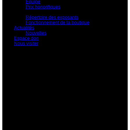
Équipe
Prix honorifiques
Boutique La Fouinerie
Répertoire des exposants
Fonctionnement de la boutique
Actualités
Nouvelles
Espace don
Nous visiter
Centre d'exposition Napoléon-Bourassa
548 rue Notre-Dame • Montebello (Québec)
J0V 1L0
819 309-0559
info@culturepapineau.org
Heures d'ouverture :
Basse saison (mi-septembre au 24 juin)
Jeudi au dimanche : 10 h à 16 h
Haute saison (25 juin à la mi-septembre)
Mercredi au vendredi : 9 h à 17 h
Samedi et dimanche : 10 h à 17 h
Heures de bureau :