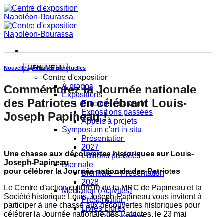
Skip
to
content
MENU
MENU
Nouvelles
,
Activités ponctuelles
Centre d'exposition
À propos
Commémorez la Journée nationale
Expositions
des Patriotes en célébrant Louis-
En cours et à venir
Expositions passées
Joseph Papineau !
Appels à projets
Symposium d'art in situ
Présentation
2027
Une chasse aux découvertes historiques sur Louis-
Éditions passées
Joseph-Papineau
Biennale
pour célébrer la Journée nationale des Patriotes
Biennale – Présentation
2028
Le Centre d’action culturelle de la MRC de Papineau et la
Médiation (Activités)
Société historique Louis-Joseph-Papineau vous invitent à
Présentation
participer à une chasse aux découvertes historiques pour
Livres Libres
célébrer la Journée nationale des Patriotes, le 23 mai
Présentation