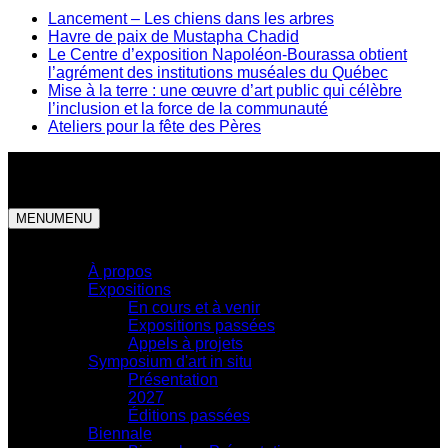
Lancement – Les chiens dans les arbres
Havre de paix de Mustapha Chadid
Le Centre d’exposition Napoléon-Bourassa obtient
l’agrément des institutions muséales du Québec
Mise à la terre : une œuvre d’art public qui célèbre
l’inclusion et la force de la communauté
Ateliers pour la fête des Pères
MENU
MENU
Centre d'exposition
À propos
Expositions
En cours et à venir
Expositions passées
Appels à projets
Symposium d'art in situ
Présentation
2027
Éditions passées
Biennale