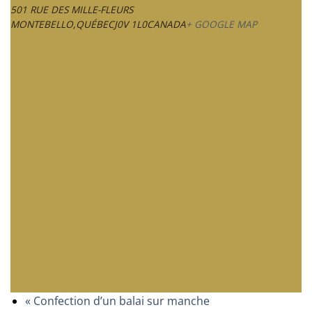
501 RUE DES MILLE-FLEURS
MONTEBELLO
,
QUÉBEC
J0V 1L0
CANADA
+ GOOGLE MAP
«
Confection d’un balai sur manche