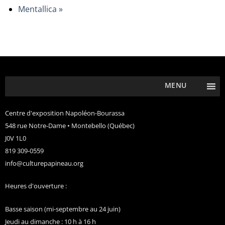
Mentallica
»
MENU
Centre d'exposition Napoléon-Bourassa
548 rue Notre-Dame • Montebello (Québec)
J0V 1L0
819 309-0559
info@culturepapineau.org
Heures d'ouverture :
Basse saison (mi-septembre au 24 juin)
Jeudi au dimanche : 10 h à 16 h