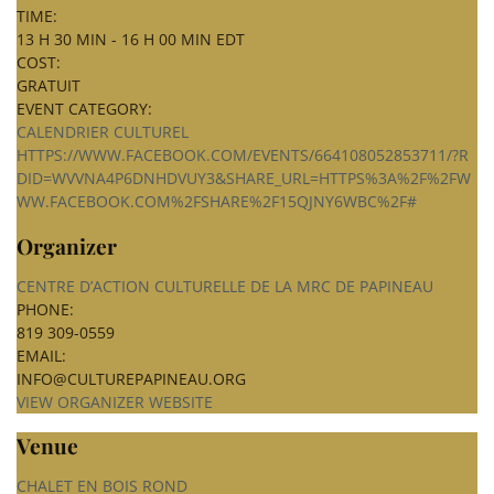
TIME:
13 H 30 MIN - 16 H 00 MIN
EDT
COST:
GRATUIT
EVENT CATEGORY:
CALENDRIER CULTUREL
HTTPS://WWW.FACEBOOK.COM/EVENTS/664108052853711/?R
DID=WVVNA4P6DNHDVUY3&SHARE_URL=HTTPS%3A%2F%2FW
WW.FACEBOOK.COM%2FSHARE%2F15QJNY6WBC%2F#
Organizer
CENTRE D’ACTION CULTURELLE DE LA MRC DE PAPINEAU
PHONE:
819 309-0559
EMAIL:
INFO@CULTUREPAPINEAU.ORG
VIEW ORGANIZER WEBSITE
Venue
CHALET EN BOIS ROND