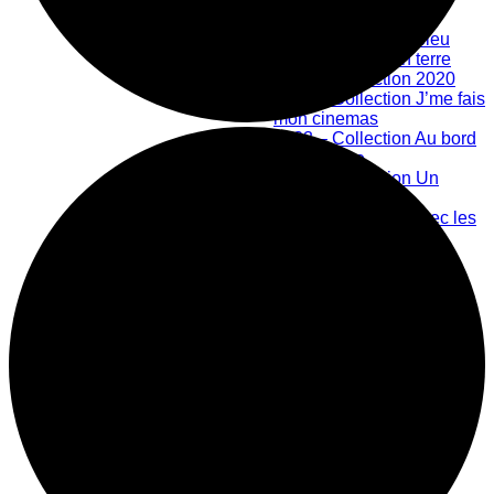
Bibliothèque numérique
2019 – Collection bleu
2020 – Collection terre
2021 – Collection 2020
2022 – Collection J’me fais
mon cinemas
2023 – Collection Au bord
de la rivière
2024 – Collection Un
nouveau monde
Créations en lien avec les
Ateliers Libres
Les Ateliers Libres
Offre scolaire
Grand public
Centre d'action culturelle
Mission
Historique
Membres
Équipe
Prix honorifiques
Boutique La Fouinerie
Répertoire des exposants
Fonctionnement de la boutique