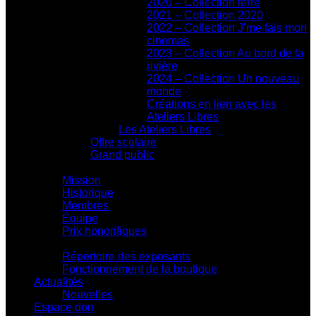
2020 – Collection terre
2021 – Collection 2020
2022 – Collection J’me fais mon
cinemas
2023 – Collection Au bord de la
rivière
2024 – Collection Un nouveau
monde
Créations en lien avec les
Ateliers Libres
Les Ateliers Libres
Offre scolaire
Grand public
Centre d'action culturelle
Mission
Historique
Membres
Équipe
Prix honorifiques
Boutique La Fouinerie
Répertoire des exposants
Fonctionnement de la boutique
Actualités
Nouvelles
Espace don