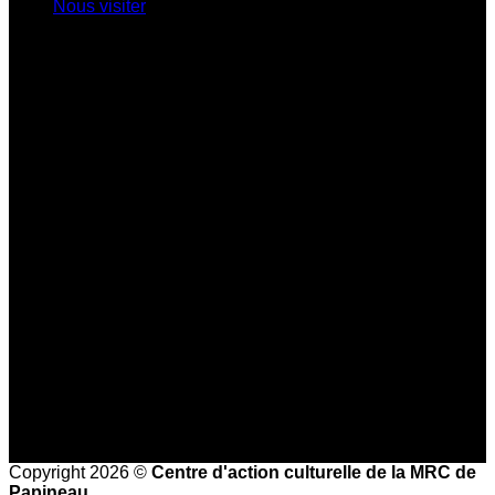
Nous visiter
Centre d'exposition Napoléon-Bourassa
548 rue Notre-Dame • Montebello (Québec)
J0V 1L0
819 309-0559
info@culturepapineau.org
Heures d'ouverture :
Basse saison (mi-septembre au 24 juin)
Jeudi au dimanche : 10 h à 16 h
Haute saison (25 juin à la mi-septembre)
Mercredi au vendredi : 9 h à 17 h
Samedi et dimanche : 10 h à 17 h
Heures de bureau :
Mardi au vendredi de 8 h à 16 h
Copyright 2026 ©
Centre d'action culturelle de la MRC de
Papineau