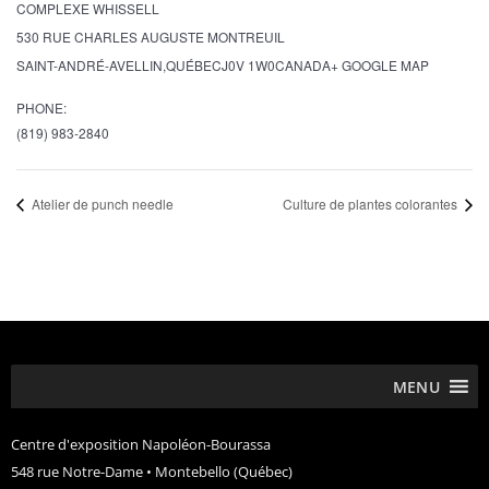
COMPLEXE WHISSELL
530 RUE CHARLES AUGUSTE MONTREUIL
SAINT-ANDRÉ-AVELLIN
,
QUÉBEC
J0V 1W0
CANADA
+ GOOGLE MAP
PHONE:
(819) 983-2840
Atelier de punch needle
Culture de plantes colorantes
MENU
Centre d'exposition Napoléon-Bourassa
548 rue Notre-Dame • Montebello (Québec)