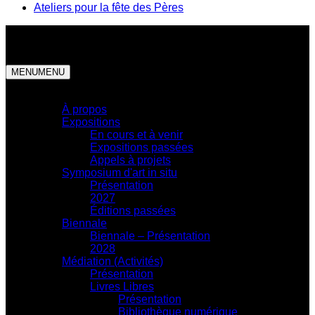
Ateliers pour la fête des Pères
MENU
MENU
Centre d'exposition
À propos
Expositions
En cours et à venir
Expositions passées
Appels à projets
Symposium d'art in situ
Présentation
2027
Éditions passées
Biennale
Biennale – Présentation
2028
Médiation (Activités)
Présentation
Livres Libres
Présentation
Bibliothèque numérique