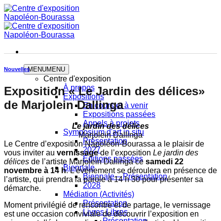
Skip
to
content
MENU
MENU
Nouvelles
Centre d'exposition
À propos
Exposition « Le Jardin des délices»
Expositions
de Marjolein Dallinga
En cours et à venir
Expositions passées
Appels à projets
Le jardin des délices
Symposium d'art in situ
Marjolein Dallinga
Présentation
Le Centre d’exposition Napoléon-Bourassa a le plaisir de
2027
vous inviter au
vernissage
de l’exposition
Le jardin des
Éditions passées
délices
de l’artiste Marjolein Dallinga ce
samedi 22
Biennale
novembre à 14 h
.
L’événement se déroulera en présence de
Biennale – Présentation
l’artiste, qui prendra la parole à 14 h 30 pour présenter sa
2028
démarche.
Médiation (Activités)
Présentation
Moment privilégié de rencontre et de partage, le vernissage
Livres Libres
est une occasion conviviale de découvrir l’exposition en
Présentation