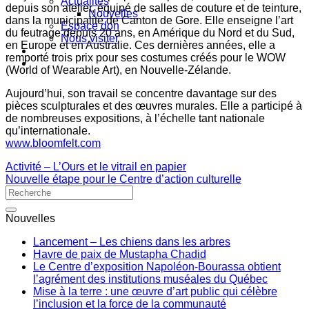
Actualités
depuis son atelier, équipé de salles de couture et de teinture,
Nouvelles
dans la municipalité de Canton de Gore. Elle enseigne l’art
Espace don
du feutrage depuis 20 ans, en Amérique du Nord et du Sud,
Nous visiter
en Europe et en Australie. Ces dernières années, elle a
remporté trois prix pour ses costumes créés pour le WOW
(World of Wearable Art), en Nouvelle-Zélande.
Aujourd’hui, son travail se concentre davantage sur des
pièces sculpturales et des œuvres murales. Elle a participé à
de nombreuses expositions, à l’échelle tant nationale
qu’internationale.
www.bloomfelt.com
Activité – L’Ours et le vitrail en papier
Nouvelle étape pour le Centre d’action culturelle
Nouvelles
Lancement – Les chiens dans les arbres
Havre de paix de Mustapha Chadid
Le Centre d’exposition Napoléon-Bourassa obtient
l’agrément des institutions muséales du Québec
Mise à la terre : une œuvre d’art public qui célèbre
l’inclusion et la force de la communauté