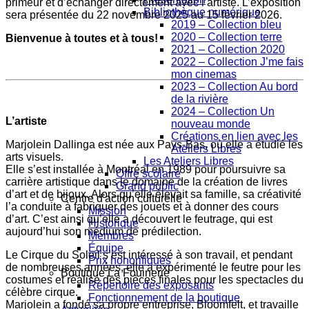
primeur et d’échanger directement avec l’artiste. L’exposition
Bibliothèque numérique
sera présentée du 22 novembre 2025 au 15 février 2026.
2019 – Collection bleu
2020 – Collection terre
Bienvenue à toutes et à tous!
2021 – Collection 2020
2022 – Collection J’me fais
mon cinemas
2023 – Collection Au bord
de la rivière
2024 – Collection Un
L’artiste
nouveau monde
Créations en lien avec les
Marjolein Dallinga est née aux Pays-Bas, où elle a étudié les
Ateliers Libres
arts visuels.
Les Ateliers Libres
Elle s’est installée à Montréal en 1989 pour poursuivre sa
Offre scolaire
carrière artistique dans le domaine de la création de livres
Grand public
d’art et de bijoux. Alors qu’elle élevait sa famille, sa créativité
Centre d'action culturelle
l’a conduite à fabriquer des jouets et à donner des cours
Mission
d’art. C’est ainsi qu’elle a découvert le feutrage, qui est
Historique
aujourd’hui son médium de prédilection.
Membres
Équipe
Le Cirque du Soleil s’est intéressé à son travail, et pendant
Prix honorifiques
de nombreuses années, elle a expérimenté le feutre pour les
Boutique La Fouinerie
costumes et réalisé des pièces finales pour les spectacles du
Répertoire des exposants
célèbre cirque.
Fonctionnement de la boutique
Marjolein a fondé sa propre entreprise, Bloomfelt, et travaille