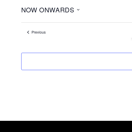
NOW ONWARDS
Select
date.
Events
Previous