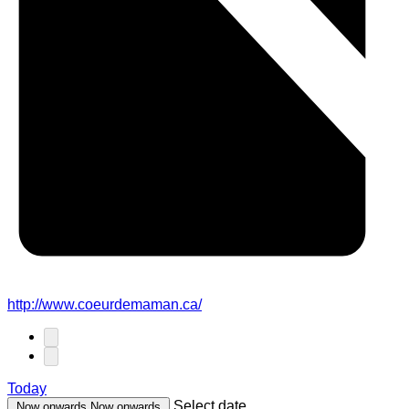
http://www.coeurdemaman.ca/
Today
Select date.
Now onwards
Now onwards