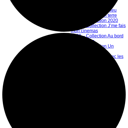
Bibliothèque numérique
2019 – Collection bleu
2020 – Collection terre
2021 – Collection 2020
2022 – Collection J’me fais
mon cinemas
2023 – Collection Au bord
de la rivière
2024 – Collection Un
nouveau monde
Créations en lien avec les
Ateliers Libres
Les Ateliers Libres
Offre scolaire
Grand public
Centre d'action culturelle
Mission
Historique
Membres
Équipe
Prix honorifiques
Boutique La Fouinerie
Répertoire des exposants
Fonctionnement de la boutique