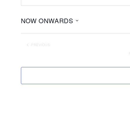
NOW ONWARDS
Select
date.
PREVIOUS
EVENTS