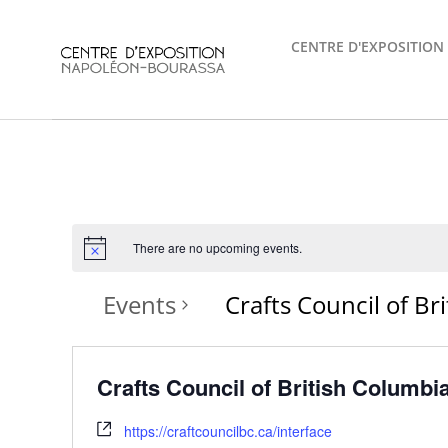
Skip
to
CENTRE D'EXPOSITION
content
There are no upcoming events.
Events
Crafts Council of Br
Crafts Council of British Columbia
https://craftcouncilbc.ca/interface