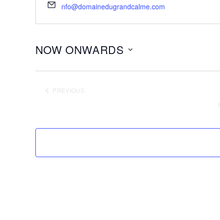
nfo@domainedugrandcalme.com
NOW ONWARDS
Select
date.
PREVIOUS
EVENTS