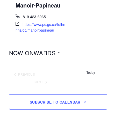
Manoir-Papineau
819 423-6965
https://www.pc.gc.ca/fr/lhn-
nhs/qc/manoirpapineau
NOW ONWARDS
Select
date.
Today
PREVIOUS
EVENTS
NEXT
EVENTS
SUBSCRIBE TO CALENDAR