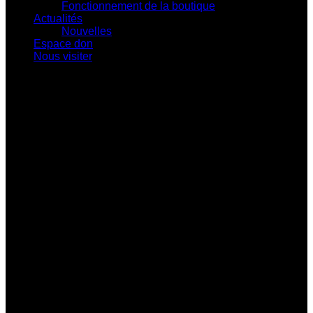
Fonctionnement de la boutique
Actualités
Nouvelles
Espace don
Nous visiter
Centre d'exposition Napoléon-Bourassa
548 rue Notre-Dame • Montebello (Québec)
J0V 1L0
819 309-0559
info@culturepapineau.org
Heures d'ouverture :
Basse saison (mi-septembre au 24 juin)
Jeudi au dimanche : 10 h à 16 h
Haute saison (25 juin à la mi-septembre)
Mercredi au vendredi : 9 h à 17 h
Samedi et dimanche : 10 h à 17 h
Heures de bureau :
Mardi au vendredi de 8 h à 16 h