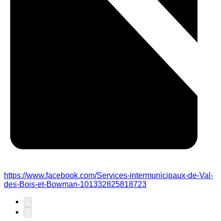
https://www.facebook.com/Services-intermunicipaux-de-Val-
des-Bois-et-Bowman-101332825818723