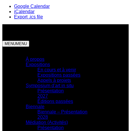
Google Calendar
iCalendar
Export .ics file
MENU
MENU
Centre d'exposition
À propos
Expositions
En cours et à venir
Expositions passées
Appels à projets
Symposium d'art in situ
Présentation
2027
Éditions passées
Biennale
Biennale – Présentation
2028
Médiation (Activités)
Présentation