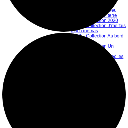
Bibliothèque numérique
2019 – Collection bleu
2020 – Collection terre
2021 – Collection 2020
2022 – Collection J’me fais
mon cinemas
2023 – Collection Au bord
de la rivière
2024 – Collection Un
nouveau monde
Créations en lien avec les
Ateliers Libres
Les Ateliers Libres
Offre scolaire
Grand public
Centre d'action culturelle
Mission
Historique
Membres
Équipe
Prix honorifiques
Boutique La Fouinerie
Répertoire des exposants
Fonctionnement de la boutique