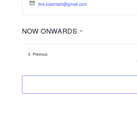
line.bastrash@gmail.com
NOW ONWARDS
Select
date.
Events
Previous