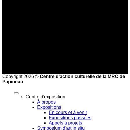
Basse saison (mi-septembre au 24 juin)
Jeudi au dimanche : 10 h à 16 h
Haute saison (25 juin à la mi-septembre)
Mercredi au vendredi : 9 h à 17 h
Samedi et dimanche : 10 h à 17 h
Heures de bureau :
Mardi au vendredi de 8 h à 16 h
Copyright 2026 ©
Centre d'action culturelle de la MRC de
Papineau
Centre d'exposition
À propos
Expositions
En cours et à venir
Expositions passées
Appels à projets
Symposium d'art in situ