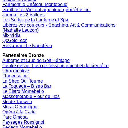
Fairmont le Château Montebello
Gauthier et Vincent arpenteur-géomètre inc.
Journal les 2 Vallées
Les Suites de la Lanterne et Spa
Libérez vos couleurs • Coaching, Art & Communications
(Nathalie Lauzon)
Mixmidia
QcGoldTech
Restaurant Le Napoléon
Partenaires Bronze
Auberge et Club de Golf Héritage
Centre de vie -Lieu de ressourcement et de bien-être
Chocomotive
Flâneuse inc.
La Shed Qui Tourne
La Toquade – Bistro Bar
Le Bistro Montebello
Massothérapie Fleur de lilas
Meute Tanwen
Muraï Céramique
Opéra à la Carte
Parc Omega
Paysages
Rossignol
Pedego Montebello