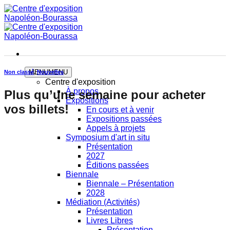
Skip
to
content
MENU
MENU
Non classé
,
Nouvelles
Centre d'exposition
À propos
Plus qu’une semaine pour acheter
Expositions
vos billets!
En cours et à venir
Expositions passées
Appels à projets
Symposium d'art in situ
Présentation
2027
Éditions passées
Biennale
Biennale – Présentation
2028
Médiation (Activités)
Présentation
Livres Libres
Présentation