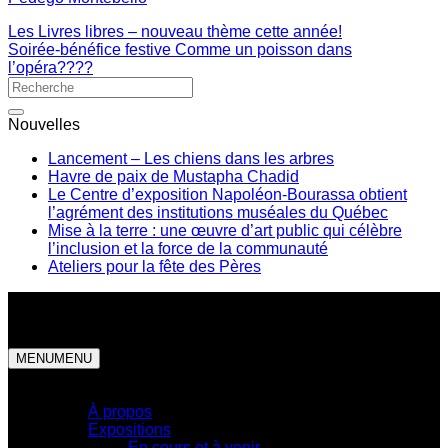
Les Livres libres – nouveau thème cette année!
Soirée-bénéfice festive Comme un poisson dans
l’opéra????
Nouvelles
Lancement – Les chiens dans les arbres
Havre de paix de Mustapha Chadid
Le Centre d’exposition Napoléon-Bourassa obtient
l’agrément des institutions muséales du Québec
Mise à la terre : une œuvre d’art public qui célèbre
l’inclusion et la force de la communauté
Ateliers pour la fête des Pères
MENU
MENU
Centre d'exposition
À propos
Expositions
En cours et à venir