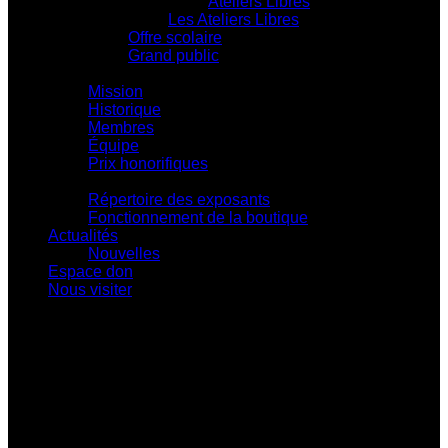
Ateliers Libres
Les Ateliers Libres
Offre scolaire
Grand public
Centre d'action culturelle
Mission
Historique
Membres
Équipe
Prix honorifiques
Boutique La Fouinerie
Répertoire des exposants
Fonctionnement de la boutique
Actualités
Nouvelles
Espace don
Nous visiter
Centre d'exposition Napoléon-Bourassa
548 rue Notre-Dame • Montebello (Québec)
J0V 1L0
819 309-0559
info@culturepapineau.org
Heures d'ouverture :