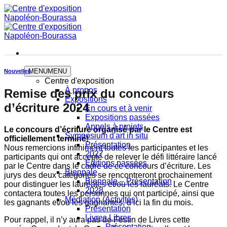
Skip
to
content
MENU
MENU
Nouvelles
Centre d'exposition
À propos
Remise des prix du concours
Expositions
d’écriture 2024
En cours et à venir
Expositions passées
Appels à projets
Le concours d’écriture organisé par le Centre est
Symposium d'art in situ
officiellement terminé!
Présentation
Nous remercions infiniment toutes les participantes et les
2027
participants qui ont accepté de relever le défi littéraire lancé
Éditions passées
par le Centre dans le cadre de ce concours d’écriture. Les
Biennale
jurys des deux catégories se rencontreront prochainement
Biennale – Présentation
pour distinguer les lauréates et/ou les lauréats. Le Centre
2028
contactera toutes les personnes qui ont participé, ainsi que
Médiation (Activités)
les gagnants et/ou les gagnantes, d’ici la fin du mois.
Présentation
Livres Libres
Pour rappel, il n’y aura pas de Festin de Livres cette
Présentation