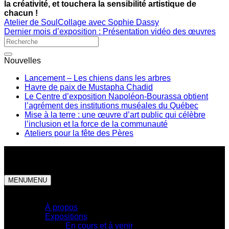
la créativité, et touchera la sensibilité artistique de
chacun !
Atelier de SoulCollage avec Sophie Dassy
Dernier mois d’exposition : Présentation vidéo des œuvres
Nouvelles
Lancement – Les chiens dans les arbres
Havre de paix de Mustapha Chadid
Le Centre d’exposition Napoléon-Bourassa obtient
l’agrément des institutions muséales du Québec
Mise à la terre : une œuvre d’art public qui célèbre
l’inclusion et la force de la communauté
Ateliers pour la fête des Pères
MENU
MENU
Centre d'exposition
À propos
Expositions
En cours et à venir