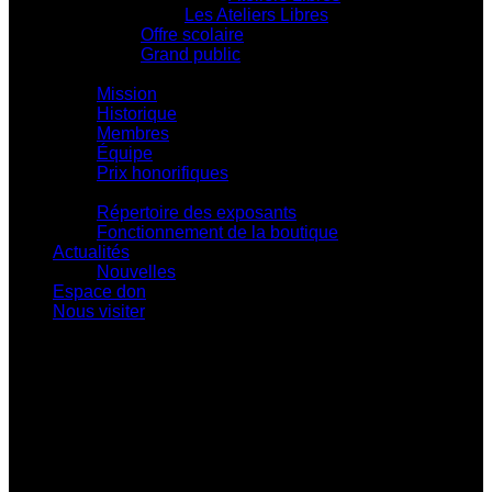
Les Ateliers Libres
Offre scolaire
Grand public
Centre d'action culturelle
Mission
Historique
Membres
Équipe
Prix honorifiques
Boutique La Fouinerie
Répertoire des exposants
Fonctionnement de la boutique
Actualités
Nouvelles
Espace don
Nous visiter
Centre d'exposition Napoléon-Bourassa
548 rue Notre-Dame • Montebello (Québec)
J0V 1L0
819 309-0559
info@culturepapineau.org
Heures d'ouverture :