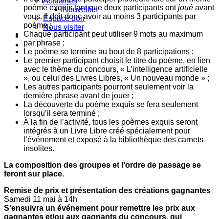
Actualités
poème exquis tant que deux participants ont
joué
avant
Nouvelles
vous. Il doit donc avoir au moins 3 participants par
Espace don
poème ;
Nous visiter
Chaque participant peut utiliser 9 mots au maximum
par phrase ;
Le poème se termine au bout de 8 participations ;
Le premier participant choisit le titre du poème, en lien
avec le thème du concours, « L’intelligence artificielle
», ou celui des Livres Libres, « Un nouveau monde » ;
Les autres participants pourront seulement voir la
dernière phrase avant de jouer ;
La découverte du poème exquis se fera seulement
lorsqu’il sera terminé ;
À la fin de l’activité, tous les poèmes exquis seront
intégrés à un Livre Libre créé spécialement pour
l’événement et exposé à la bibliothèque des carnets
insolites.
La composition des groupes et l’ordre de passage se
feront sur place.
Remise de prix et présentation des créations gagnantes
Samedi 11 mai à 14h
S’ensuivra un événement pour remettre les prix aux
gagnantes et/ou aux gagnants du concours, qui