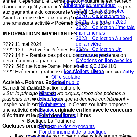
année. Cependant, le Centre d’action culturelle est heureux
Bibliothèque numérique
d’annoncer qu’il y aura un événement pour remettre les prix
2019 – Collection bleu
aux gagnant.e.s du concours le samedi 11 mai à 14h.
2020 – Collection terre
Avant la remise des prix, nous proposons à toutes et à tous
2021 – Collection 2020
une amusante activité « Poèmes Exquis », à 13 h.
2022 – Collection J’me fais
mon cinemas
INFORMATIONS IMPORTANTES :
2023 – Collection Au bord
de la rivière
????️ 11 mai 2024
2024 – Collection Un
???? 13 h – Activité « Poèmes Exquis »
nouveau monde
???? 14 h – Remise des prix du concours et présentation
Créations en lien avec les
des créations gagnantes
Ateliers Libres
???? 548 rue Notre-Dame, Montebello, QC J0V 1L0
Les Ateliers Libres
???? Événement gratuit et ouvert à tous. Inscription via
Zeffy
Offre scolaire
Activité « Poèmes Exquis »
Grand public
Samedi 11 mai à 13h
Centre d'action culturelle
«
Sur le principe du cadavre exquis, créez des poèmes à
Mission
plusieurs en ne connaissant que la dernière contribution!
»
Historique
Inspiré par le site
Labo-m.net
, le Centre souhaite proposer
Membres
une
activité créative et originale en lien avec le concours
Équipe
d’écriture et le projet des Livres Libres
.
Prix honorifiques
Boutique La Fouinerie
Quelques précisions :
Répertoire des exposants
Fonctionnement de la boutique
Il est possible de participer plusieurs fois sur un même