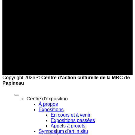
Basse saison (mi-septembre au 24 juin)
Jeudi au dimanche : 10 h à 16 h
Haute saison (25 juin à la mi-septembre)
Mercredi au vendredi : 9 h à 17 h
Samedi et dimanche : 10 h à 17 h
Heures de bureau :
Mardi au vendredi de 8 h à 16 h
Copyright 2026 ©
Centre d'action culturelle de la MRC de
Papineau
Centre d'exposition
À propos
Expositions
En cours et à venir
Expositions passées
Appels à projets
Symposium d'art in situ