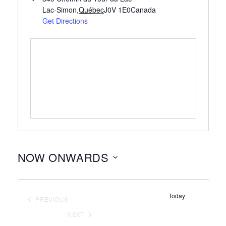
Lac-Simon
,
Québec
J0V 1E0
Canada
Get Directions
NOW ONWARDS
Select
date.
Today
PREVIOUS
EVENTS
NEXT
EVENTS