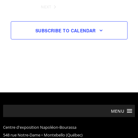
EVENTS
NEXT
EVENTS
SUBSCRIBE TO CALENDAR
MENU
Centre d'exposition Napoléon-Bourassa
548 rue Notre-Dame • Montebello (Québec)