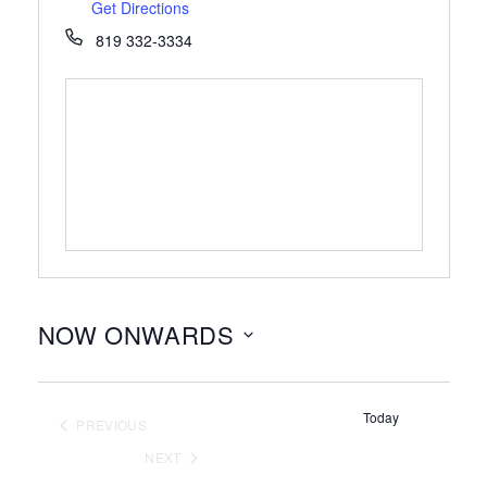
Get Directions
819 332-3334
NOW ONWARDS
Select
date.
Today
PREVIOUS
EVENTS
NEXT
EVENTS