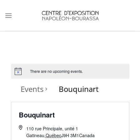
Skip
to
content
There are no upcoming events.
Events
Bouquinart
Bouquinart
110 rue Principale, unité 1
Gatineau
,
Québec
J9H 3M1
Canada