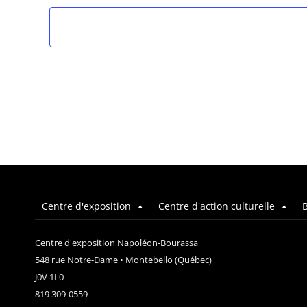
Centre d'exposition
Centre d'action culturelle
B
Centre d'exposition Napoléon-Bourassa
548 rue Notre-Dame • Montebello (Québec)
J0V 1L0
819 309-0559