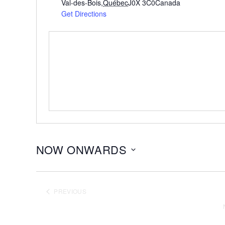
Val-des-Bois
,
Québec
J0X 3C0
Canada
Get Directions
NOW ONWARDS
Select
date.
PREVIOUS
EVENTS