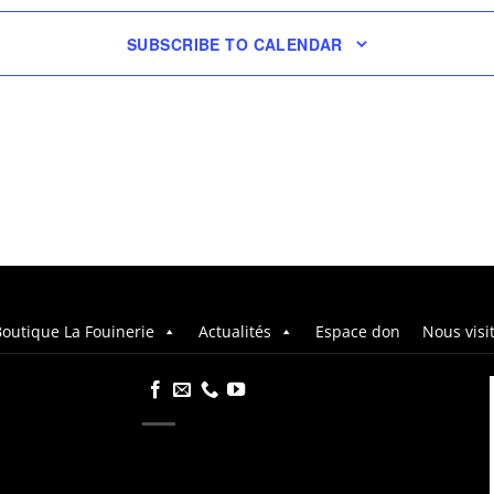
SUBSCRIBE TO CALENDAR
outique La Fouinerie
Actualités
Espace don
Nous visi