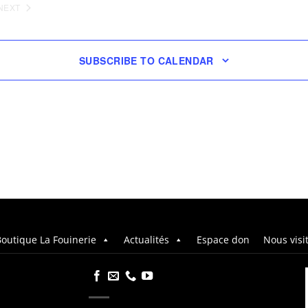
NEXT
EVENTS
SUBSCRIBE TO CALENDAR
outique La Fouinerie
Actualités
Espace don
Nous visi