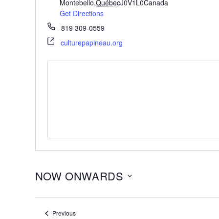
Montebello
,
Québec
J0V1L0
Canada
Get Directions
819 309-0559
culturepapineau.org
NOW ONWARDS
Select
date.
Events
Previous