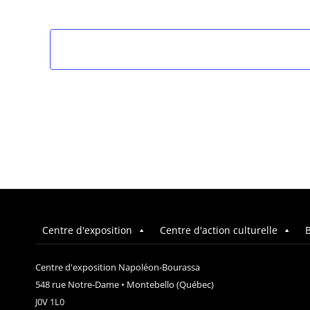
Centre d'exposition
Centre d'action culturelle
B
Centre d'exposition Napoléon-Bourassa
548 rue Notre-Dame • Montebello (Québec)
J0V 1L0