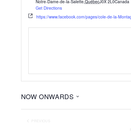
Notre-Dame-de-la-Salette
,
Québec
J0X 2L0
Canada
Get Directions
https://www.facebook.com/pages/cole-de-la-Mon
NOW ONWARDS
Select
date.
PREVIOUS
EVENTS