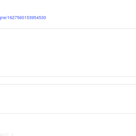
tagne/1627560153954530
NEXT