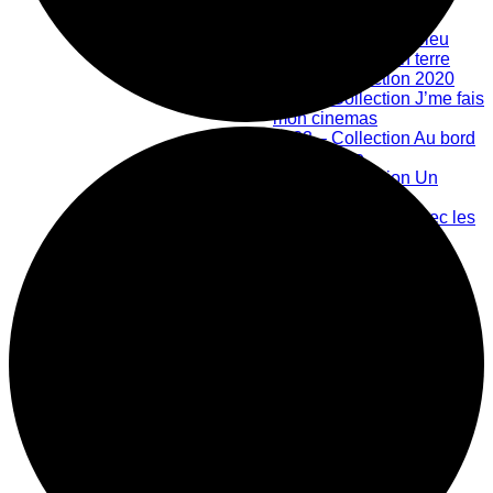
Bibliothèque numérique
2019 – Collection bleu
2020 – Collection terre
2021 – Collection 2020
2022 – Collection J’me fais
mon cinemas
2023 – Collection Au bord
de la rivière
2024 – Collection Un
nouveau monde
Créations en lien avec les
Ateliers Libres
Les Ateliers Libres
Offre scolaire
Grand public
Centre d'action culturelle
Mission
Historique
Membres
Équipe
Prix honorifiques
Boutique La Fouinerie
Répertoire des exposants
Fonctionnement de la boutique