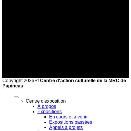
Basse saison (mi-septembre au 24 juin)
Jeudi au dimanche : 10 h à 16 h
Haute saison (25 juin à la mi-septembre)
Mercredi au vendredi : 9 h à 17 h
Samedi et dimanche : 10 h à 17 h
Heures de bureau :
Mardi au vendredi de 8 h à 16 h
Copyright 2026 ©
Centre d'action culturelle de la MRC de
Papineau
Centre d'exposition
À propos
Expositions
En cours et à venir
Expositions passées
Appels à projets