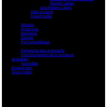
Ateliers Libres
Les Ateliers Libres
Offre scolaire
Grand public
Centre d'action culturelle
Mission
Historique
Membres
Équipe
Prix honorifiques
Boutique La Fouinerie
Répertoire des exposants
Fonctionnement de la boutique
Actualités
Nouvelles
Espace don
Nous visiter
Centre d'exposition Napoléon-Bourassa
548 rue Notre-Dame • Montebello (Québec)
J0V 1L0
819 309-0559
info@culturepapineau.org
Heures d'ouverture :