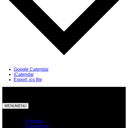
Google Calendar
iCalendar
Export .ics file
MENU
MENU
Centre d'exposition
À propos
Expositions