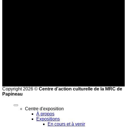
Heures d'ouverture :
Basse saison (mi-septembre au 24 juin)
Jeudi au dimanche : 10 h à 16 h
Haute saison (25 juin à la mi-septembre)
Mercredi au vendredi : 9 h à 17 h
Samedi et dimanche : 10 h à 17 h
Heures de bureau :
Mardi au vendredi de 8 h à 16 h
Copyright 2026 ©
Centre d'action culturelle de la MRC de
Papineau
Centre d'exposition
À propos
Expositions
En cours et à venir