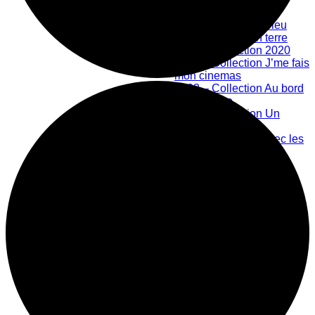
Bibliothèque numérique
2019 – Collection bleu
2020 – Collection terre
2021 – Collection 2020
2022 – Collection J’me fais
mon cinemas
2023 – Collection Au bord
de la rivière
2024 – Collection Un
nouveau monde
Créations en lien avec les
Ateliers Libres
Les Ateliers Libres
Offre scolaire
Grand public
Centre d'action culturelle
Mission
Historique
Membres
Équipe
Prix honorifiques
Boutique La Fouinerie
Répertoire des exposants
Fonctionnement de la boutique