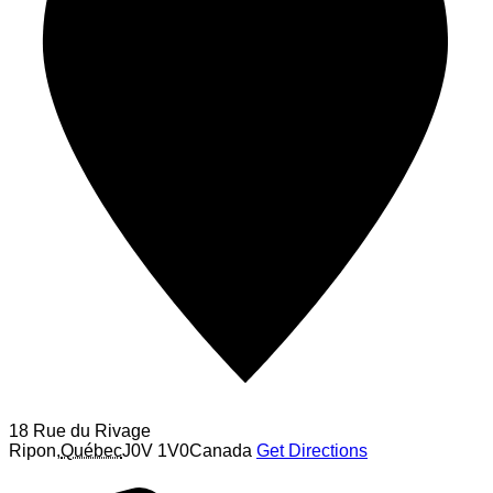
18 Rue du Rivage
Ripon
,
Québec
J0V 1V0
Canada
Get Directions