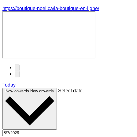
https://boutique-noel.ca/la-boutique-en-ligne/
Today
Select date.
Now onwards
Now onwards