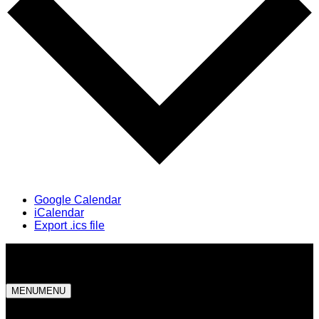
Google Calendar
iCalendar
Export .ics file
MENU
MENU
Centre d'exposition