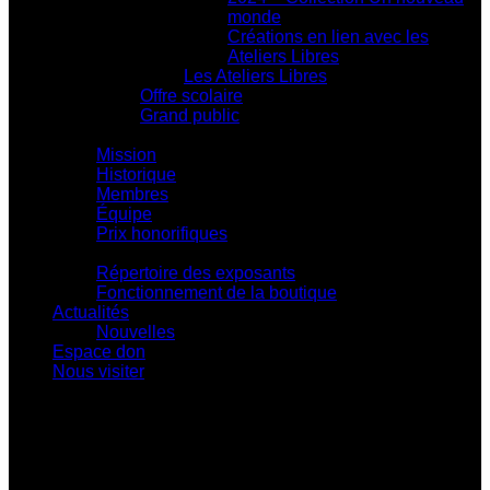
monde
Créations en lien avec les
Ateliers Libres
Les Ateliers Libres
Offre scolaire
Grand public
Centre d'action culturelle
Mission
Historique
Membres
Équipe
Prix honorifiques
Boutique La Fouinerie
Répertoire des exposants
Fonctionnement de la boutique
Actualités
Nouvelles
Espace don
Nous visiter
Centre d'exposition Napoléon-Bourassa
548 rue Notre-Dame • Montebello (Québec)
J0V 1L0
819 309-0559
info@culturepapineau.org