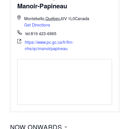
Manoir-Papineau
Montebello
,
Québec
J0V 1L0
Canada
Get Directions
tel:819 423-6965
https://www.pc.gc.ca/fr/lhn-
nhs/qc/manoirpapineau
NOW ONWARDS