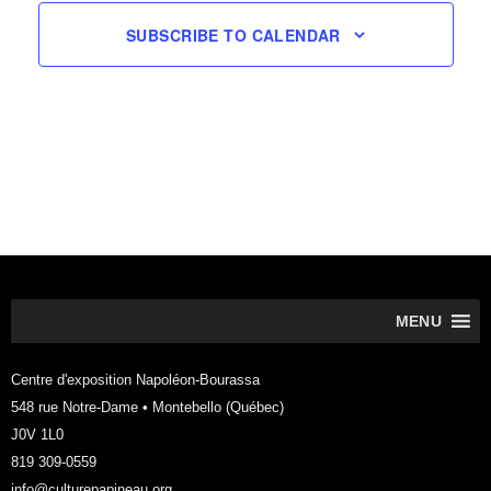
SUBSCRIBE TO CALENDAR
MENU
Centre d'exposition Napoléon-Bourassa
548 rue Notre-Dame • Montebello (Québec)
J0V 1L0
819 309-0559
info@culturepapineau.org